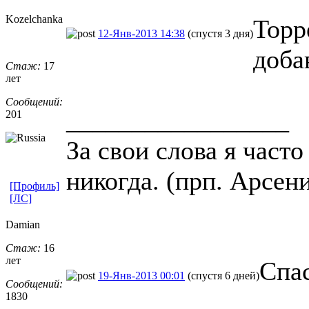
Kozelchanka
Торр
12-Янв-2013 14:38
(спустя 3 дня)
доба
Стаж:
17
лет
Сообщений:
_________________
201
За свои слова я част
никогда. (прп. Арсен
[Профиль]
[ЛС]
Damian
Стаж:
16
лет
Спа
19-Янв-2013 00:01
(спустя 6 дней)
Сообщений:
1830