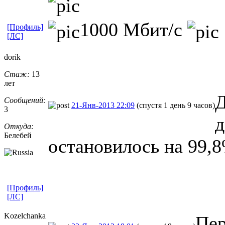
1000 Мбит/с
[Профиль]
[ЛС]
dorik
Стаж:
13
лет
Д
Сообщений:
21-Янв-2013 22:09
(спустя 1 день 9 часов)
3
д
Откуда:
Белебей
остановилось на 99,8
[Профиль]
[ЛС]
Kozelchanka
Пер