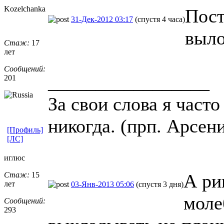
Kozelchanka
Пост
31-Дек-2012 03:17
(спустя 4 часа)
выло
Стаж:
17
лет
Сообщений:
_________________
201
За свои слова я част
никогда. (прп. Арсен
[Профиль]
[ЛС]
иглюс
Стаж:
15
А ри
лет
03-Янв-2013 05:06
(спустя 3 дня)
моле
Сообщений:
293