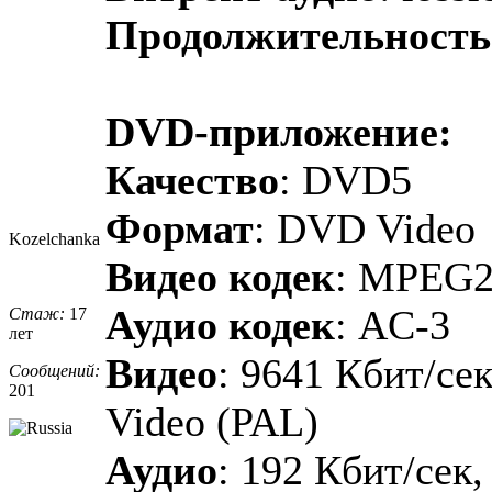
Продолжительность
DVD-приложение:
Качество
: DVD5
Формат
: DVD Video
Kozelchanka
Видео кодек
: MPEG
Аудио кодек
: AC-3
Стаж:
17
лет
Видео
: 9641 Кбит/се
Сообщений:
201
Video (PAL)
Аудио
: 192 Кбит/сек,