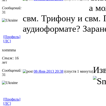
а м
Сообщений:
31
свм. Трифону и свм.
аудиоформате? Заране
[Профиль]
[ЛС]
xommma
Стаж:
16
лет
Изв
Сообщений:
08-Янв-2013 20:38
(спустя 1 минута)
31
[Профиль]
[ЛС]