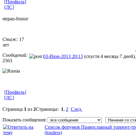
[Профиль]
[ЛС]
stepan-frunz
​e
Стаж:
17
лет
Сообщений:
03-Июн-2013 20:13
(спустя 4 месяца 7 дней)
2563
[Профиль]
[ЛС]
Страница
1
из
2
Страницы:
1
,
2
След.
Показать сообщения:
Список форумов Православный торрент-тр
(lossless)