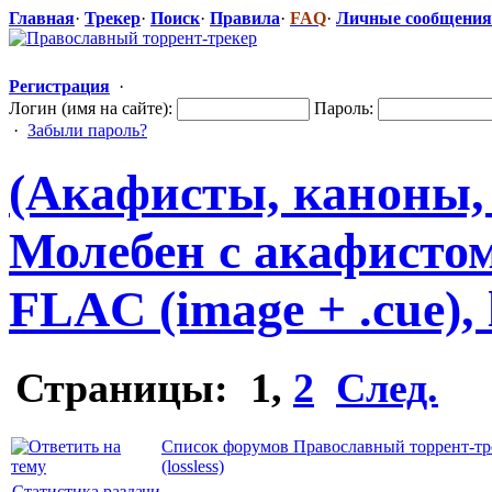
Главная
·
Трекер
·
Поиск
·
Правила
·
FAQ
·
Личные сообщения
Регистрация
·
Логин (имя на сайте):
Пароль:
·
Забыли пароль?
(Акафисты, каноны, м
Молебен с акафистом 
FLAC (image + .cue), l
Страницы:
1
,
2
След.
Список форумов Православный торрент-тр
(lossless)
Статистика раздачи