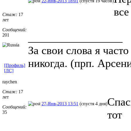
22-Янв-2013 18:01
(спустя 19 часов)
все
Стаж:
17
лет
Сообщений:
_________________
201
За свои слова я част
никогда. (прп. Арсен
[Профиль]
[ЛС]
raychen
Стаж:
17
лет
Спас
27-Янв-2013 13:51
(спустя 4 дня)
Сообщений:
тот
35