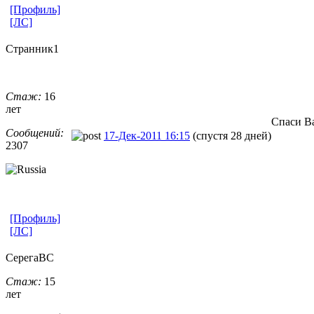
[Профиль]
[ЛС]
Странник1
Стаж:
16
лет
Спаси Ва
Сообщений:
17-Дек-2011 16:15
(спустя 28 дней)
2307
[Профиль]
[ЛС]
СерегаВС
Стаж:
15
лет