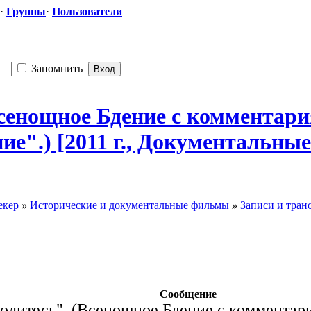
·
Группы
·
Пользователи
Запомнить
(Всенощное Бдение с комментар
ние".) [2011 г., Документальн
​ы
екер
»
Исторические и документальные фильмы
»
Записи и тран
Сообщение
молитесь". (Всенощное Бдение с комментар