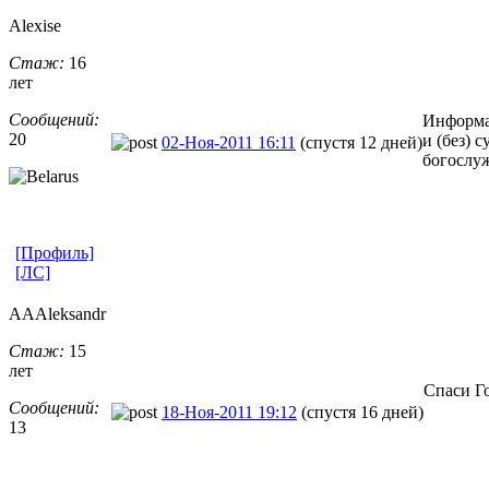
Alexise
Стаж:
16
лет
Сообщений:
Информац
20
и (без) 
02-Ноя-2011 16:11
(спустя 12 дней)
богослуж
[Профиль]
[ЛС]
AAAleksandr
Стаж:
15
лет
Спаси Г
Сообщений:
18-Ноя-2011 19:12
(спустя 16 дней)
13