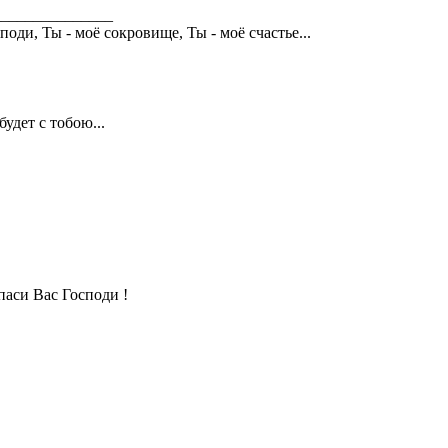
_______________
поди, Ты - моё сокровище, Ты - моё счастье...
будет с тобою...
паси Вас Господи !