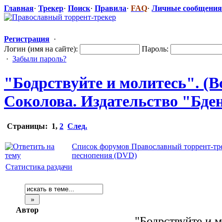
Главная
·
Трекер
·
Поиск
·
Правила
·
FAQ
·
Личные сообщения
Регистрация
·
Логин (имя на сайте):
Пароль:
·
Забыли пароль?
"Бодрств
​уйте и молитесь". 
Соколова. Издательство
​ "Бде
Страницы:
1
,
2
След.
Список форумов Православный торрент-тр
песнопения (DVD)
Статистика раздачи
Автор
"Бодрствуйте и 