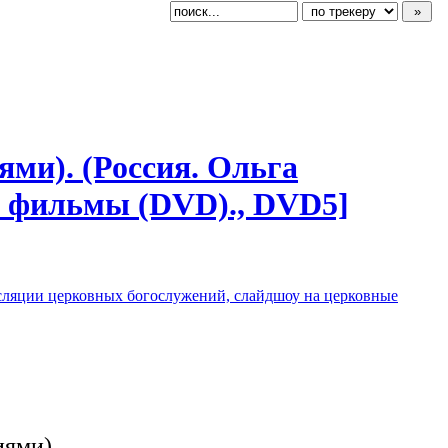
иям
​и). (Россия. Ольга
е фильмы (DVD)., DVD5]
сляции церковных богослужений, слайдшоу на церковные
иями).