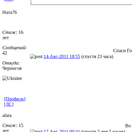
Ната76
Стаж:
16
лет
Сообщений:
Спаси Го
42
14-Авг-2011 18:55
(спустя 23 часа)
Откуда:
Чернигов
[Профиль]
[ЛС]
afara
Стаж:
15
Во 
лет
17-Авг-2011 00:41
(спустя 2 дня 5 часов)