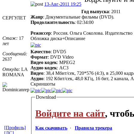
13-Авг-2011 19:25
Год выпуска
: 2011
Жанр
: Документальные фильмы (DVD).
СЕРГУЛЕТ
Продолжительность
: 02:34:00
Режиссер
: Россия. Ольга Соколова. Издательство
Стаж:
17
Обложка диска+Описание
лет
Качество
: DVD5
Сообщений:
Формат
: DVD Video
2637
Видео кодек
: MPEG2
Аудио кодек
: AC3
Откуда:
LA
Видео
: 38,4 Мбит/сек, 720*576 (4:3), в 25,000 к
ROMANA
Аудио
: 192 Кбит/сек, 48,0 КГц, 16 бит, 2 канала,
Скриншоты
Download
Войдите на сайт
, что
[Профиль]
Как скачивать
·
Правила трекера
[ЛС]