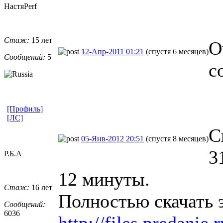
НастяPerf
Стаж:
15 лет
О
12-Апр-2011 01:21
(спустя 6 месяцев)
Сообщений:
5
с
[Профиль]
[ЛС]
С
05-Янв-2012 20:51
(спустя 8 месяцев)
3
Р.Б.А
12 минуты.
Стаж:
16 лет
Полностью скачать 
Сообщений:
6036
http://files.predan