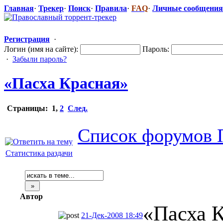
Главная
·
Трекер
·
Поиск
·
Правила
·
FAQ
·
Личные сообщения
Регистрация
·
Логин (имя на сайте):
Пароль:
·
Забыли пароль?
«Пасха Красная»
Страницы:
1
,
2
След.
Список форумов 
Статистика раздачи
Автор
«Пасха 
21-Дек-2008 18:49