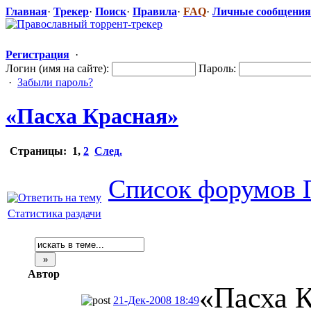
Главная
·
Трекер
·
Поиск
·
Правила
·
FAQ
·
Личные сообщения
Регистрация
·
Логин (имя на сайте):
Пароль:
·
Забыли пароль?
«Пасха Красная»
Страницы:
1
,
2
След.
Список форумов 
Статистика раздачи
Автор
«Пасха 
21-Дек-2008 18:49