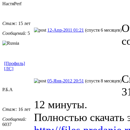
НастяPerf
Стаж:
15 лет
О
12-Апр-2011 01:21
(спустя 6 месяцев)
Сообщений:
5
с
[Профиль]
[ЛС]
С
05-Янв-2012 20:51
(спустя 8 месяцев)
3
Р.Б.А
12 минуты.
Стаж:
16 лет
Полностью скачать 
Сообщений:
6037
http://files.predan