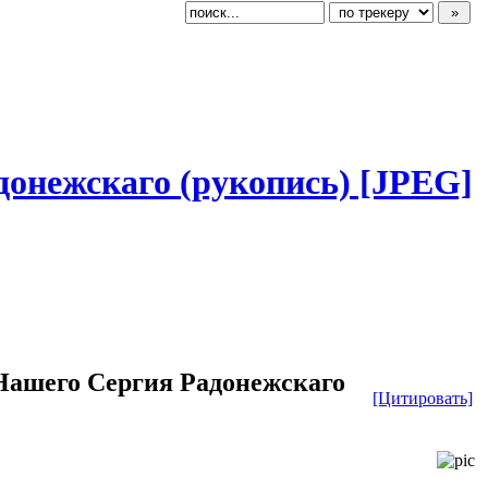
адонежскаго
​ (рукопись) [JPEG]
Нашего Сергия Радонежскаго
[Цитировать]