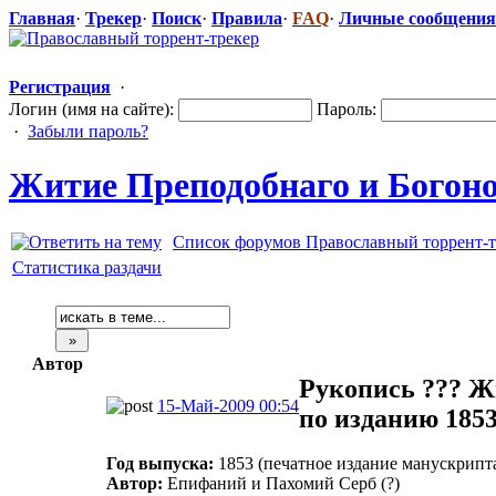
Главная
·
Трекер
·
Поиск
·
Правила
·
FAQ
·
Личные сообщения
Регистрация
·
Логин (имя на сайте):
Пароль:
·
Забыли пароль?
Житие Преподобнаго
​ и Бого
Список форумов Православный торрент-т
Статистика раздачи
Автор
Рукопись ??? Ж
15-Май-2009 00:54
по изданию 1853 
Год выпуска:
1853 (печатное издание манускрипта
Автор:
Епифаний и Пахомий Серб (?)