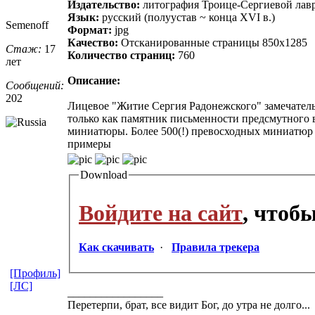
Издательство:
литография Троице-Сергиевой лав
Язык:
русский (полуустав ~ конца XVI в.)
Semenoff
Формат:
jpg
Качество:
Отсканированные страницы 850x1285
Стаж:
17
Количество страниц:
760
лет
Описание:
Сообщений:
202
Лицевое "Житие Сергия Радонежского" замечательн
только как памятник письменности предсмутного 
миниатюры. Более 500(!) превосходных миниатюр
примеры
Download
Войдите на сайт
, чтоб
Как скачивать
·
Правила трекера
[Профиль]
[ЛС]
_________________
Пеpетеpпи, бpат, все видит Бог, до утpа не долго...