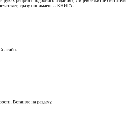
 в руках репринт подобного издания ("Лицевое житие святителя
ечатляет, сразу понимаешь - КНИГА.
Спасибо.
рости. Встаньте на раздачу.