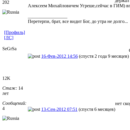
держал
202
Алексеем Михайловичем Угреше,сейчас в ГИМ) вп
_________________
Пеpетеpпи, бpат, все видит Бог, до утpа не долго...
[Профиль]
[ЛС]
SeGrSa
16-Фев-2012 14:56
(спустя 2 года 9 месяцев)
12K
Стаж:
14
лет
Сообщений:
нет ско
4
13-Сен-2012 07:51
(спустя 6 месяцев)