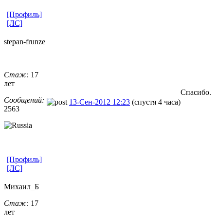
[Профиль]
[ЛС]
stepan-frunz
​e
Стаж:
17
лет
Спасибо.
Сообщений:
13-Сен-2012 12:23
(спустя 4 часа)
2563
[Профиль]
[ЛС]
Михаил_Б
Стаж:
17
лет