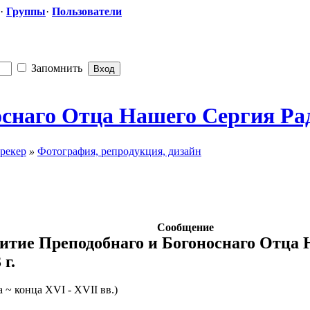
·
Группы
·
Пользователи
Запомнить
носнаго Отца Нашего Сергия Р
рекер
»
Фотография, репродукция, дизайн
Сообщение
итие Преподобнаго и Богоноснаго Отца 
г.
 ~ конца XVI - XVII вв.)