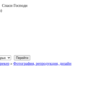
Спаси Господи
в)
рекер
»
Фотография, репродукция, дизайн