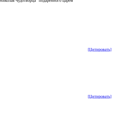
 Николая Чудотворца" подаренного царём
[Цитировать]
[Цитировать]