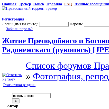
Главная
·
Трекер
·
Поиск
·
Правила
·
FAQ
·
Личные сообщения
Регистрация
·
Логин (имя на сайте):
Пароль:
·
Забыли пароль?
Житие Преподобнаго
​ и Бого
Радонежскаго
​ (рукопись) [JP
Список форумов Пра
»
Фотография, репро
Статистика раздачи
Автор