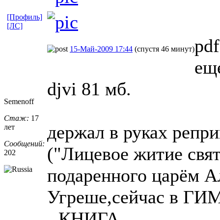
[Профиль]
[ЛС]
pd
15-Май-2009 17:44
(спустя 46 минут)
еще
djvi 81 мб.
Semenoff
Стаж:
17
держал в руках репри
лет
Сообщений:
("Лицевое житие свя
202
подаренного царём 
Угреше,сейчас в ГИМ
- КНИГА.