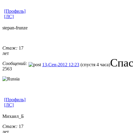
[Профиль]
[ЛС]
stepan-frunz
​e
Стаж:
17
лет
Спас
Сообщений:
13-Сен-2012 12:23
(спустя 4 часа)
2563
[Профиль]
[ЛС]
Михаил_Б
Стаж:
17
лет