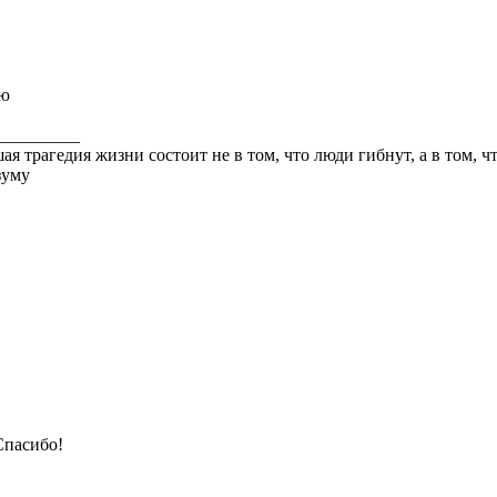
рю
_________
ая трагедия жизни состоит не в том, что люди гибнут, а в том, 
зуму
Спасибо!