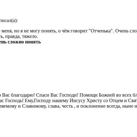
писал(а):
 меня, но я не могу понять, о чём говорит "Отченька". Очень сл
ь, правда, тяжело.
ень сложно понять
 Вас благодарю! Спаси Вас Господи! Помощи Божией во всех б
ас Господь! Ему,Господу нашему Иисусу Христу со Отцем и Свя
яемому и Славимому, слава, честь , и поклонение всегда, ныне 