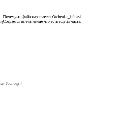
Почему-то файл называется Otchenka_1ch.avi
Создается впечатление что есть еще 2я часть.
й)
аси Господь !