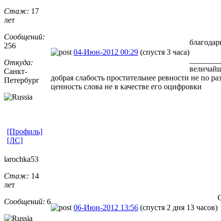
Стаж:
17
лет
Сообщений:
благода
256
04-Июн-2012 00:29
(спустя 3 часа)
________
Откуда:
величайш
Санкт-
добрая слабость простительнее ревности не по ра
Петерб
​ург
ценность слова не в качестве его оцифровки
[Профиль]
[ЛС]
larochka53
Стаж:
14
лет
Сообщений:
6
06-Июн-2012 13:56
(спустя 2 дня 13 часов)