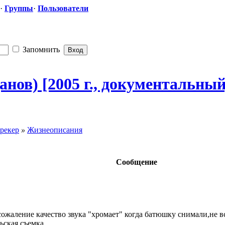
·
Группы
·
Пользователи
Запомнить
анов) [2005 г., документальн
​ы
рекер
»
Жизнеописания
Сообщение
сожаление качество звука "хромает" когда батюшку снимали,не все 
ская съемка....