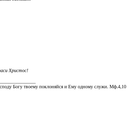
аси Христос!
_______________
споду Богу твоему поклоняйся и Ему одному служи. Мф.4,10