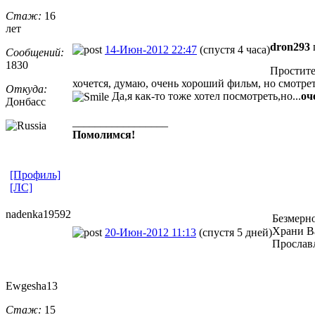
Стаж:
16
лет
dron293
14-Июн-2012 22:47
(спустя 4 часа)
Сообщений:
1830
Простите
хочется, думаю, очень хороший фильм, но смотрет
Откуда:
Да,я как-то тоже хотел посмотреть,но...
оч
Донбасс
_________________
Помолимся!
[Профиль]
[ЛС]
nadenka19592
Безмерно
Храни В
20-Июн-2012 11:13
(спустя 5 дней)
Прославл
Ewgesha13
Стаж:
15