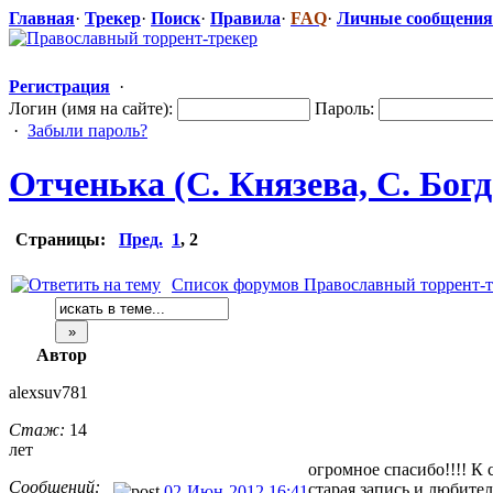
Главная
·
Трекер
·
Поиск
·
Правила
·
FAQ
·
Личные сообщения
Регистрация
·
Логин (имя на сайте):
Пароль:
·
Забыли пароль?
Отченька (С. Князева, С. Богд
Страницы:
Пред.
1
,
2
Список форумов Православный торрент-т
Автор
alexsuv781
Стаж:
14
лет
огромное спасибо!!!! К 
Сообщений:
старая запись и любитель
02-Июн-2012 16:41