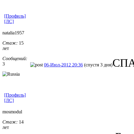
[Профиль]
[ЛС]
natalia1957
Стаж:
15
лет
Сообщений:
СПА
3
06-Июл-2012 20:36
(спустя 3 дня)
[Профиль]
[ЛС]
mosmodul
Стаж:
14
лет