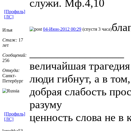
служи. Мф.4,10
[Профиль]
[ЛС]
бла
04-Июн-2012 00:29
(спустя 3 часа)
Илья
Стаж:
17
лет
_________________
Сообщений:
256
величайшая трагедия 
Откуда:
люди гибнут, а в том
Санкт-
Петерб
​ург
добрая слабость про
разуму
ценность слова не в 
[Профиль]
[ЛС]
larochka53