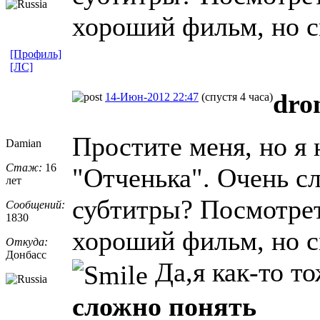
хороший фильм, но см
[Профиль]
[ЛС]
dro
14-Июн-2012 22:47
(спустя 4 часа)
Простите меня, но я 
Damian
Стаж:
16
"Отченька". Очень с
лет
субтитры? Посмотрет
Сообщений:
1830
хороший фильм, но см
Откуда:
Донбасс
Да,я как-то то
сложно понять