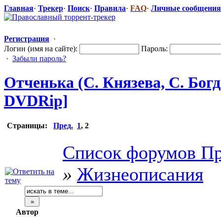
Главная
·
Трекер
·
Поиск
·
Правила
·
FAQ
·
Личные сообщения
Регистрация
·
Логин (имя на сайте):
Пароль:
·
Забыли пароль?
Отченька (С. Князева, С. Богд
DVDRip]
Страницы:
Пред.
1
,
2
Список форумов Пр
»
Жизнеописания
Автор