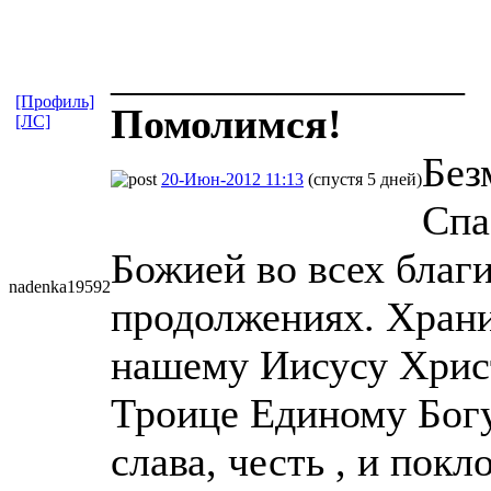
_________________
[Профиль]
Помолимся!
[ЛС]
Без
20-Июн-2012 11:13
(спустя 5 дней)
Спа
Божией во всех благ
nadenka19592
продолжениях. Храни
нашему Иисусу Хрис
Троице Единому Бог
слава, честь , и пок