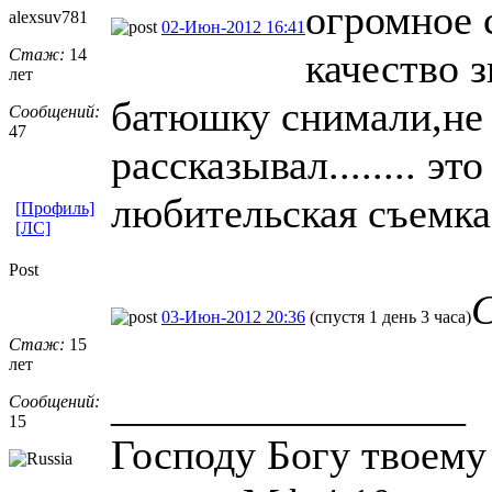
огромное 
alexsuv781
02-Июн-2012 16:41
Стаж:
14
качество з
лет
батюшку снимали,не 
Сообщений:
47
рассказывал........ эт
любительская съемка.
[Профиль]
[ЛС]
Post
С
03-Июн-2012 20:36
(спустя 1 день 3 часа)
Стаж:
15
лет
_________________
Сообщений:
15
Господу Богу твоему