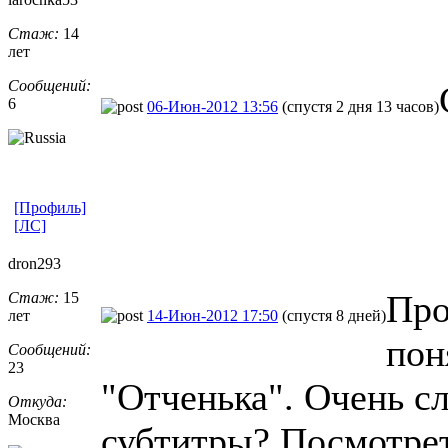
Стаж:
14
лет
Сообщений:
6
06-Июн-2012 13:56
(спустя 2 дня 13 часов)
[Профиль]
[ЛС]
dron293
Про
Стаж:
15
лет
14-Июн-2012 17:50
(спустя 8 дней)
пон
Сообщений:
23
"Отченька". Очень с
Откуда:
Москва
субтитры? Посмотрет