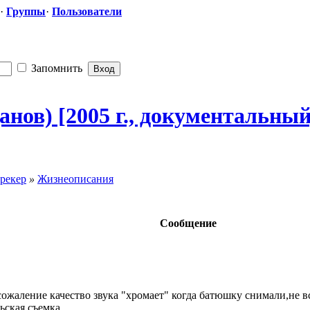
·
Группы
·
Пользователи
Запомнить
анов) [2005 г., документальн
​ы
рекер
»
Жизнеописания
Сообщение
сожаление качество звука "хромает" когда батюшку снимали,не все 
ская съемка....