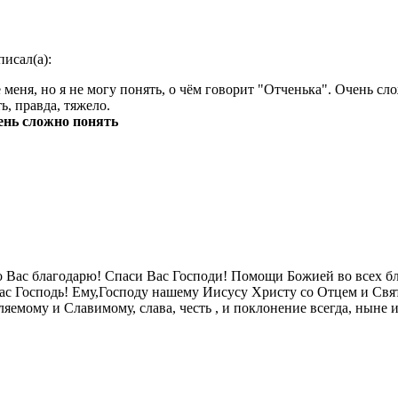
писал(а):
 меня, но я не могу понять, о чём говорит "Отченька". Очень сл
ь, правда, тяжело.
ень сложно понять
 Вас благодарю! Спаси Вас Господи! Помощи Божией во всех б
ас Господь! Ему,Господу нашему Иисусу Христу со Отцем и Свя
яемому и Славимому, слава, честь , и поклонение всегда, ныне 