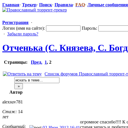
Главная
·
Трекер
·
Поиск
·
Правила
·
FAQ
·
Личные сообщения
Регистрация
·
Логин (имя на сайте):
Пароль:
·
Забыли пароль?
Отченька (С. Князева, С. Богд
Страницы:
Пред.
1
,
2
Список форумов Православный торрент-т
Автор
alexsuv781
Стаж:
14
лет
огромное спасибо!!!! К 
Сообщений:
старая запись и любитель
02-Июн-2012 16:41