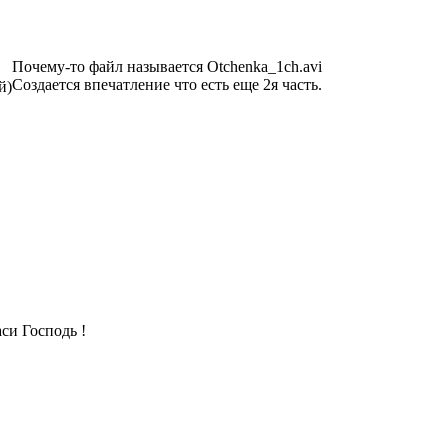
Почему-то файл называется Otchenka_1ch.avi
Создается впечатление что есть еще 2я часть.
й)
аси Господь !