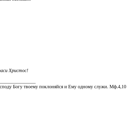
аси Христос!
_______________
споду Богу твоему поклоняйся и Ему одному служи. Мф.4,10