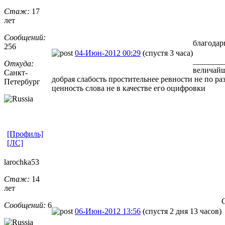
Стаж:
17
лет
Сообщений:
благода
256
04-Июн-2012 00:29
(спустя 3 часа)
________
Откуда:
величайш
Санкт-
добрая слабость простительнее ревности не по ра
Петерб
​ург
ценность слова не в качестве его оцифровки
[Профиль]
[ЛС]
larochka53
Стаж:
14
лет
Сообщений:
6
06-Июн-2012 13:56
(спустя 2 дня 13 часов)