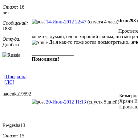
Стаж:
16
лет
dron293
14-Июн-2012 22:47
(спустя 4 часа)
Сообщений:
1830
Простите
хочется, думаю, очень хороший фильм, но смотрет
Откуда:
Да,я как-то тоже хотел посмотреть,но...
оч
Донбасс
_________________
Помолимся!
[Профиль]
[ЛС]
nadenka19592
Безмерно
Храни В
20-Июн-2012 11:13
(спустя 5 дней)
Прославл
Ewgesha13
Стаж:
15