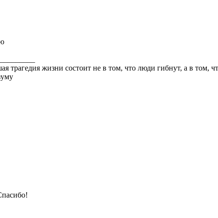
рю
_________
ая трагедия жизни состоит не в том, что люди гибнут, а в том, 
зуму
Спасибо!