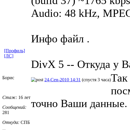
(build 37) ~1765 kbps 
Audio: 48 kHz, MPEG 
Инфо файл .
[Профиль]
[ЛС]
DivX 5 -- Откуда у В
Так
Борис
24-Сен-2010 14:31
(спустя 3 часа)
посм
Стаж:
16 лет
точно Ваши данные. 
Сообщений:
281
Откуда:
СПБ
_________________