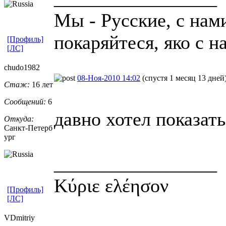
Мы - Русские, с нам
покаряйтеся, яко с н
[Профиль]
[ЛС]
chudo1982
08-Ноя-2010 14:02
(спустя 1 месяц 13 дней
Стаж:
16 лет
Сообщений:
6
давно хотел показат
Откуда:
Санкт-Петерб
ург
_________________
Κύριε ελέησον
[Профиль]
[ЛС]
VDmitriy