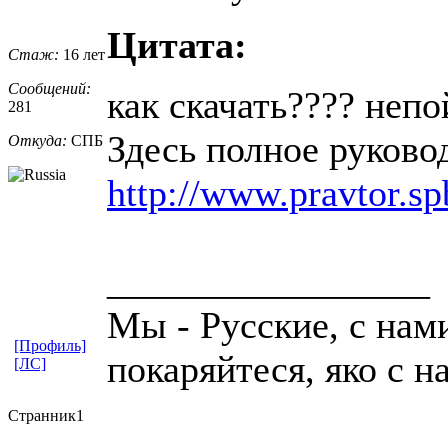
Цитата:
Стаж:
16 лет
Сообщений:
как скачать???? неп
281
Здесь полное руково
Откуда:
СПБ
http://www.pravtor.s
_________________
Мы - Русские, с нам
[Профиль]
покаряйтеся, яко с н
[ЛС]
Странник1