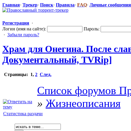
Главная
·
Трекер
·
Поиск
·
Правила
·
FAQ
·
Личные сообщения
Регистрация
·
Логин (имя на сайте):
Пароль:
·
Забыли пароль?
Храм для Онегина. После слав
Документальн
​ый, TVRip]
Страницы:
1
,
2
След.
Список форумов Пр
»
Жизнеописания
Статистика раздачи