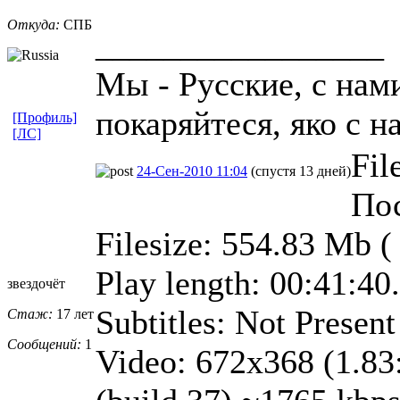
Откуда:
СПБ
_________________
Мы - Русские, с нам
покаряйтеся, яко с н
[Профиль]
[ЛС]
Fil
24-Сен-2010 11:04
(спустя 13 дней)
Пос
Filesize: 554.83 Mb (
Play length: 00:41:40
звездочёт
Subtitles: Not Present
Стаж:
17 лет
Сообщений:
1
Video: 672x368 (1.83: