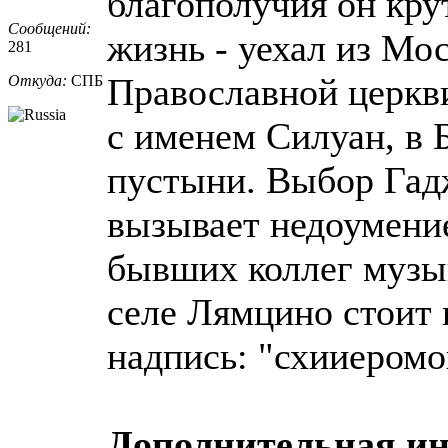
благополучия он кр
Сообщений:
жизнь - уехал из Мо
281
Православной церкв
Откуда:
СПБ
с именем Силуан, в
пустыни. Выбор Гад
вызывает недоумение
бывших коллег музык
селе Лямцино стоит 
надпись: "схииером
Дополнительная и