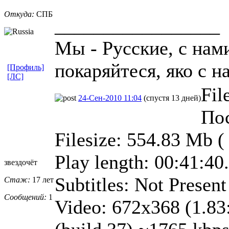
Откуда:
СПБ
_________________
Мы - Русские, с нам
покаряйтеся, яко с н
[Профиль]
[ЛС]
Fil
24-Сен-2010 11:04
(спустя 13 дней)
Пос
Filesize: 554.83 Mb (
Play length: 00:41:40
звездочёт
Subtitles: Not Present
Стаж:
17 лет
Сообщений:
1
Video: 672x368 (1.83: