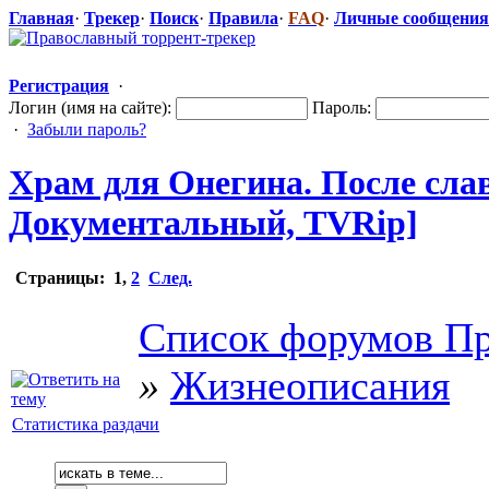
Главная
·
Трекер
·
Поиск
·
Правила
·
FAQ
·
Личные сообщения
Регистрация
·
Логин (имя на сайте):
Пароль:
·
Забыли пароль?
Храм для Онегина. После слав
Документальн
​ый, TVRip]
Страницы:
1
,
2
След.
Список форумов Пр
»
Жизнеописания
Статистика раздачи