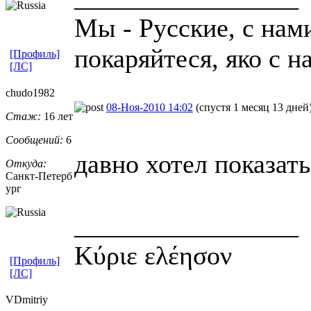
Мы - Русские, с нам
покаряйтеся, яко с н
[Профиль]
[ЛС]
chudo1982
08-Ноя-2010 14:02
(спустя 1 месяц 13 дней
Стаж:
16 лет
Сообщений:
6
давно хотел показат
Откуда:
Санкт-Петерб
ург
_________________
Κύριε ελέησον
[Профиль]
[ЛС]
VDmitriy