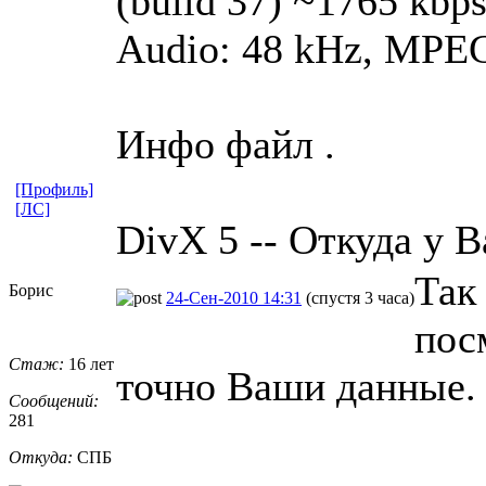
(build 37) ~1765 kbps 
Audio: 48 kHz, MPEG 
Инфо файл .
[Профиль]
[ЛС]
DivX 5 -- Откуда у В
Так
Борис
24-Сен-2010 14:31
(спустя 3 часа)
посм
Стаж:
16 лет
точно Ваши данные. 
Сообщений:
281
Откуда:
СПБ
_________________