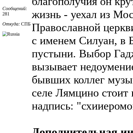
благополучия он кр
Сообщений:
жизнь - уехал из Мо
281
Православной церкв
Откуда:
СПБ
с именем Силуан, в
пустыни. Выбор Гад
вызывает недоумение
бывших коллег музык
селе Лямцино стоит 
надпись: "схииером
Дополнительная и