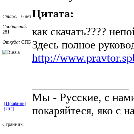
Цитата:
Стаж:
16 лет
Сообщений:
как скачать???? неп
281
Здесь полное руково
Откуда:
СПБ
http://www.pravtor.s
_________________
Мы - Русские, с нам
[Профиль]
покаряйтеся, яко с н
[ЛС]
Странник1