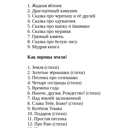
1. Жадная яблоня
2. Драгоценный камушек
3. Сказка про черепаху и её друзей
4. Сказка про одуванчик
5. Сказка про шапку и башмаки
6. Сказка про муравья
7. Грязный камень
8. Сказка про белую лису
9. Мудрая книга
Как хороша земля!
1. Земля (стихи)
2. Золотые зёрнышки (стихи)
3. Песенка про солнышко
4. Четыре сестрицы (стихи)
5. Времена года
6. Нынче, друзья, Рождество! (стихи)
7. Над землёй заснеженной
8. Слава Тебе, Боже! (стихи)
9. Котёнок Тошка
10. Подарок (стихи)
11. Простая песенка
12. Про Раю (стихи)