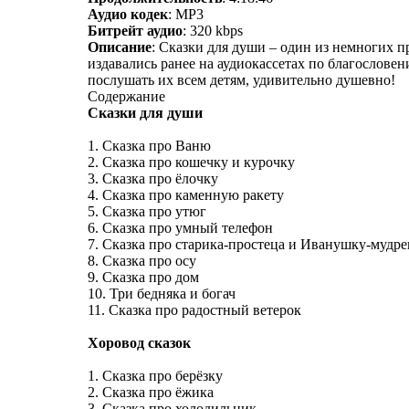
Аудио кодек
: MP3
Битрейт аудио
: 320 kbps
Описание
: Сказки для души – один из немногих п
издавались ранее на аудиокассетах по благослов
послушать их всем детям, удивительно душевно!
Содержание
Сказки для души
1. Сказка про Ваню
2. Сказка про кошечку и курочку
3. Сказка про ёлочку
4. Сказка про каменную ракету
5. Сказка про утюг
6. Сказка про умный телефон
7. Сказка про старика-простеца и Иванушку-мудре
8. Сказка про осу
9. Сказка про дом
10. Три бедняка и богач
11. Сказка про радостный ветерок
Хоровод сказок
1. Сказка про берёзку
2. Сказка про ёжика
3. Сказка про холодильник