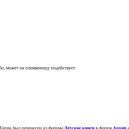
бо, может на племянницу подействует
Топик был перенесен из форума
Детские книги
в форум
Архив а