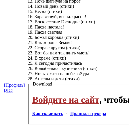
13. Ночь шагнула на порог
14. Новый день (стихи)
15. Весна (стихи)
16. Здравствуй, весна-красна!
17. Воскресение Господне (стихи)
18. Пасха настала!
19. Пасха светлая
20. Божья коровка (стихи)
21. Как хороша Земля!
22. Ссора с другом (стихи)
23. Вот бы нам так жить уметь!
24. В храме (стихи)
25. Я сегодня причастилась
26. Колыбельная кузнечика (стихи)
27. Ночь зажгла на небе звёзды
28. Ангелы и дети (стихи)
Download
[Профиль]
[ЛС]
Войдите на сайт
, чтоб
Как скачивать
·
Правила трекера