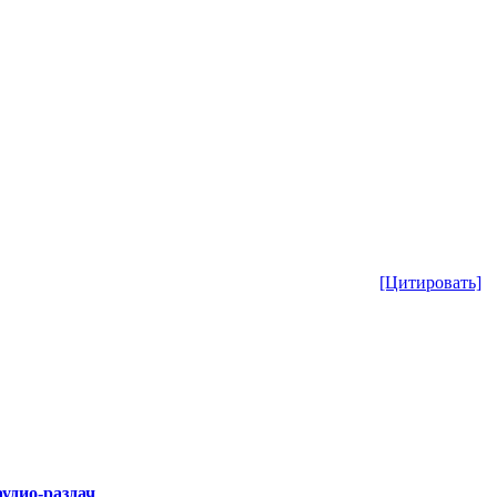
[Цитировать]
удио-раздач