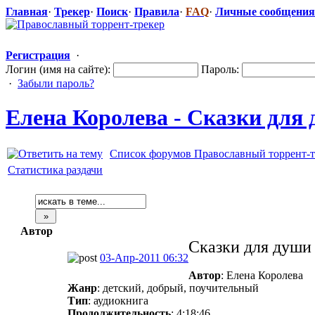
Главная
·
Трекер
·
Поиск
·
Правила
·
FAQ
·
Личные сообщения
Регистрация
·
Логин (имя на сайте):
Пароль:
·
Забыли пароль?
Елена Королева - Сказки для
Список форумов Православный торрент-т
Статистика раздачи
Автор
Сказки для души
03-Апр-2011 06:32
Автор
: Елена Королева
Жанр
: детский, добрый, поучительный
Тип
: аудиокнига
Продолжительность
: 4:18:46