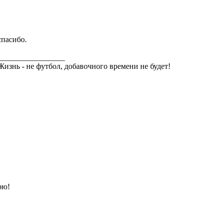
спасибо.
_________________
Жизнь - не футбол, добавочного времени не будет!
рю!