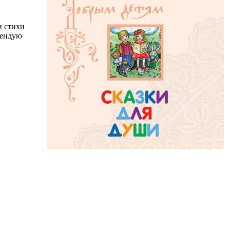
и стихи
мендую