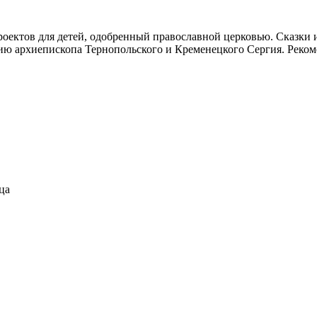
роектов для детей, одобренный православной церковью. Сказки 
ению архиепископа Тернопольского и Кременецкого Сергия. Реко
ца