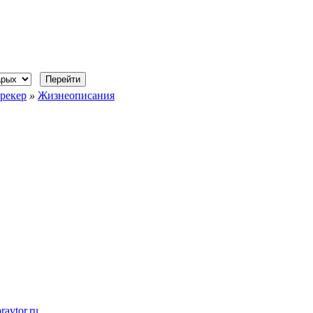
рекер
»
Жизнеописания
ravtor.ru