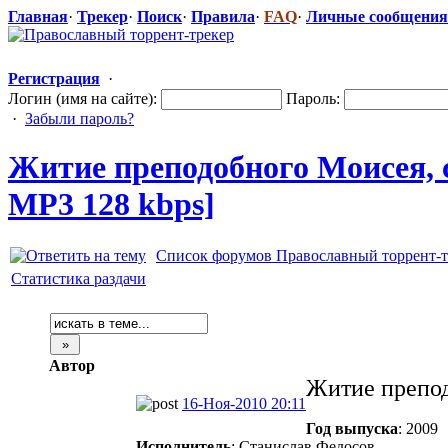
Главная
·
Трекер
·
Поиск
·
Правила
·
FAQ
·
Личные сообщения
Регистрация
·
Логин (имя на сайте):
Пароль:
·
Забыли пароль?
Житие преподобного
​ Моисея,
MP3 128 kbps]
Список форумов Православный торрент-т
Статистика раздачи
Автор
Житие препод
16-Ноя-2010 20:11
Год выпуска
: 2009
Исполнитель
: Станислав Федосов