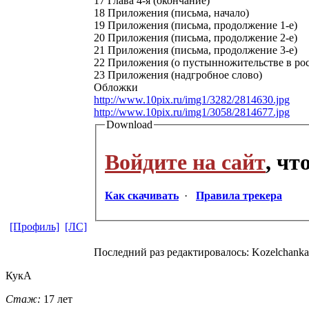
17 Глава 4-я (окончание)
18 Приложения (письма, начало)
19 Приложения (письма, продолжение 1-е)
20 Приложения (письма, продолжение 2-е)
21 Приложения (письма, продолжение 3-е)
22 Приложения (о пустынножительстве в рос
23 Приложения (надгробное слово)
Обложки
http://www.10pix.ru/img1/3282/2814630.jpg
http://www.10pix.ru/img1/3058/2814677.jpg
Download
Войдите на сайт
, ч
Как скачивать
·
Правила трекера
[Профиль]
[ЛС]
Последний раз редактировалось: Kozelchanka (
КукА
Стаж:
17 лет