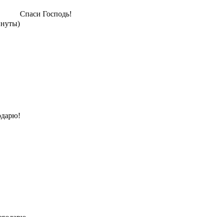
Спаси Господь!
инуты)
одарю!