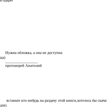
агодарю
Нужна обложка, а она не доступна
яца)
_________________
протоиерей Анатолий
встаньте кто нибудь на раздачу этой книги,хотелось бы скача
цев)