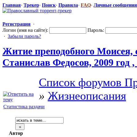
Главная
·
Трекер
·
Поиск
·
Правила
·
FAQ
·
Личные сообщения
Регистрация
·
Логин (имя на сайте):
Пароль:
·
Забыли пароль?
Житие преподобного
​ Моисея,
Станислав Федосов, 2009 год ,
Список форумов Пр
»
Жизнеописания
Статистика раздачи
Автор