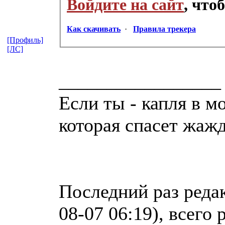
Войдите на сайт
, что
Как скачивать
·
Правила трекера
[Профиль]
[ЛС]
_________________
Если ты - капля в м
которая спасет жаж
Последний раз реда
08-07 06:19), всего 