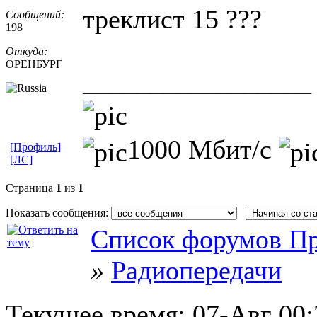
треклист 15 ???
Сообщений:
198
Откуда:
ОРЕНБУРГ
_________________
1000 Мбит/с
[Профиль]
[ЛС]
Страница
1
из
1
Показать сообщения:
Список форумов Пр
»
Радиопередачи
Текущее время:
07-Авг 00: