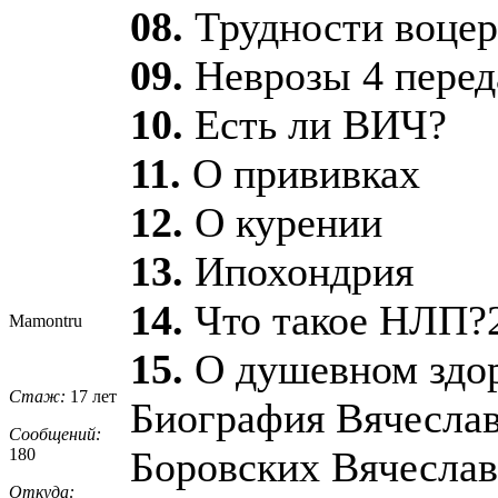
08.
Трудности воцер
09.
Неврозы 4 перед
10.
Есть ли ВИЧ?
11.
О прививках
12.
О курении
13.
Ипохондрия
14.
Что такое НЛП?2
Mamontru
15.
О душевном здор
Стаж:
17 лет
Биография Вячеслав
Сообщений:
Боровских Вячеслав
180
Откуда: