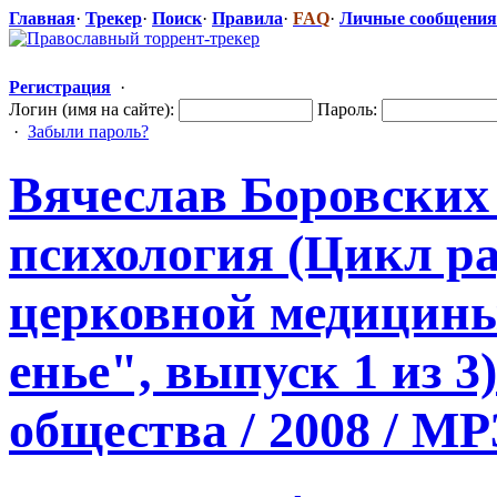
Главная
·
Трекер
·
Поиск
·
Правила
·
FAQ
·
Личные сообщения
Регистрация
·
Логин (имя на сайте):
Пароль:
·
Забыли пароль?
Вячеслав Боровских
психология (Цикл р
церковной медицины
енье", выпуск 1 из 3
общества / 2008 / MP