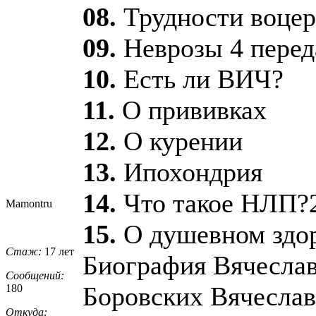
08.
Трудности воцер
09.
Неврозы 4 перед
10.
Есть ли ВИЧ?
11.
О прививках
12.
О курении
13.
Ипохондрия
14.
Что такое НЛП?2
Mamontru
15.
О душевном здор
Стаж:
17 лет
Биография Вячеслав
Сообщений:
Боровских Вячеслав
180
Откуда: