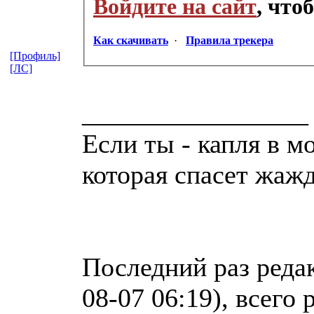
Войдите на сайт
, что
Как скачивать
·
Правила трекера
[Профиль]
[ЛС]
_________________
Если ты - капля в м
которая спасет жаж
Последний раз реда
08-07 06:19), всего 