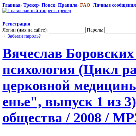
Главная
·
Трекер
·
Поиск
·
Правила
·
FAQ
·
Личные сообщения
Регистрация
·
Логин (имя на сайте):
Пароль:
·
Забыли пароль?
Вячеслав Боровских
психология (Цикл р
церковной медицины
енье", выпуск 1 из 3
общества / 2008 / MP