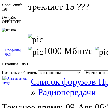
треклист 15 ???
Сообщений:
198
Откуда:
ОРЕНБУРГ
_________________
1000 Мбит/с
[Профиль]
[ЛС]
Страница
1
из
1
Показать сообщения:
Список форумов Пр
»
Радиопередачи
Текущее время:
09-Авг 06: