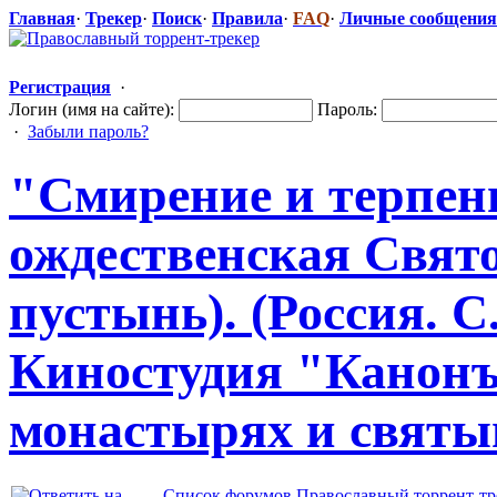
Главная
·
Трекер
·
Поиск
·
Правила
·
FAQ
·
Личные сообщения
Регистрация
·
Логин (имя на сайте):
Пароль:
·
Забыли пароль?
"Смирени
​е и терпе
ождественска
​я Свя
пустынь). (Россия. 
Киностудия "Канонъ".
монастырях и святы
Список форумов Православный торрент-тр