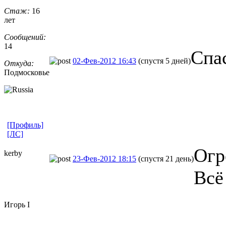
Стаж:
16
лет
Сообщений:
14
Спа
02-Фев-2012 16:43
(спустя 5 дней)
Откуда:
Подмосковье
[Профиль]
[ЛС]
Огр
kerby
23-Фев-2012 18:15
(спустя 21 день)
Всё
Игорь I