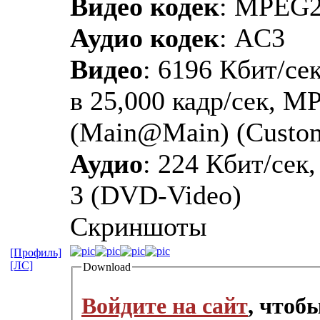
Видео кодек
: MPEG
Аудио кодек
: AC3
Видео
: 6196 Кбит/сек
в 25,000 кадр/сек, M
(Main@Main) (Custo
Аудио
: 224 Кбит/сек,
3 (DVD-Video)
Скриншоты
[Профиль]
[ЛС]
Download
Войдите на сайт
, чтоб