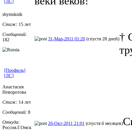
веки веков!
[ЛС]
shymsknik
Стаж:
15 лет
† 
Сообщений:
31-Мар-2011 01:20
(спустя 28 дней)
182
тр
[Профиль]
[ЛС]
Анастасия
Неворотова
Стаж:
14 лет
Сообщений:
8
С
Откуда:
26-Окт-2011 21:01
(спустя 6 месяцев)
Россия.Г.Омс
​к