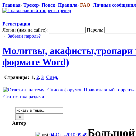
Главная
·
Трекер
·
Поиск
·
Правила
·
FAQ
·
Личные сообщения
Регистрация
·
Логин (имя на сайте):
Пароль:
·
Забыли пароль?
Молитвы, акафисты,тро
​пари
формате Word)
Страницы:
1
,
2
,
3
След.
Список форумов Православный торрент-т
Статистика раздачи
Автор
Большой 
04-Окт-2010 09:49