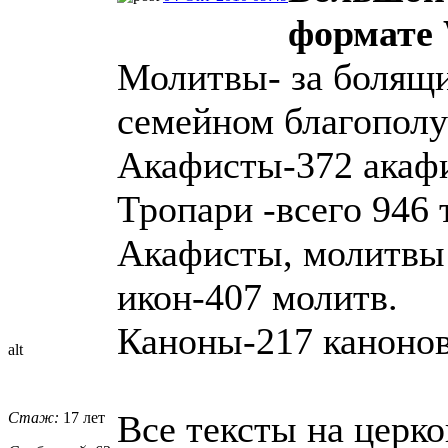
формате
Молитвы- за болящих
семейном благополу
Акафисты-372 акаф
Тропари -всего 946 
Акафисты, молитвы
икон-407 молитв.
Каноны-217 канонов
alt
Все тексты на церк
Стаж:
17 лет