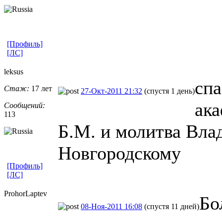
[Профиль]
[ЛС]
leksus
спа
Стаж:
17 лет
27-Окт-2011 21:32
(спустя 1 день)
ака
Сообщений:
113
Б.М. и молитва Вла
Новгородскому
[Профиль]
[ЛС]
ProhorLaptev
Бо
08-Ноя-2011 16:08
(спустя 11 дней)