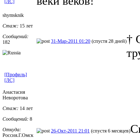
веки веков!
[ЛС]
shymsknik
Стаж:
15 лет
† 
Сообщений:
31-Мар-2011 01:20
(спустя 28 дней)
182
тр
[Профиль]
[ЛС]
Анастасия
Неворотова
Стаж:
14 лет
Сообщений:
8
С
Откуда:
26-Окт-2011 21:01
(спустя 6 месяцев)
Россия.Г.Омс
​к