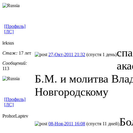
[Профиль]
[ЛС]
leksus
спа
Стаж:
17 лет
27-Окт-2011 21:32
(спустя 1 день)
ака
Сообщений:
113
Б.М. и молитва Вла
Новгородскому
[Профиль]
[ЛС]
ProhorLaptev
Бо
08-Ноя-2011 16:08
(спустя 11 дней)