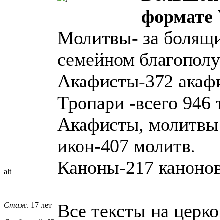
формате
Молитвы- за болящих
семейном благополу
Акафисты-372 акаф
Тропари -всего 946 
Акафисты, молитвы
икон-407 молитв.
Каноны-217 канонов
alt
Все тексты на церк
Стаж:
17 лет