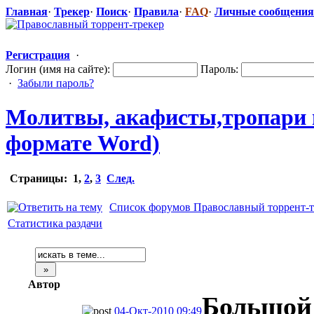
Главная
·
Трекер
·
Поиск
·
Правила
·
FAQ
·
Личные сообщения
Регистрация
·
Логин (имя на сайте):
Пароль:
·
Забыли пароль?
Молитвы, акафисты,тро
​пари
формате Word)
Страницы:
1
,
2
,
3
След.
Список форумов Православный торрент-т
Статистика раздачи
Автор
Большой 
04-Окт-2010 09:49