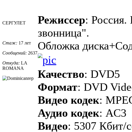
Режиссер
: Россия.
СЕРГУЛЕТ
звонница".
Обложка диска+Со
Стаж:
17 лет
Сообщений:
2637
Откуда:
LA
ROMANA
Качество
: DVD5
Формат
: DVD Vide
Видео кодек
: MPE
Аудио кодек
: AC3
Видео
: 5307 Кбит/с