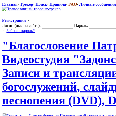
Главная
·
Трекер
·
Поиск
·
Правила
·
FAQ
·
Личные сообщения
Регистрация
·
Логин (имя на сайте):
Пароль:
·
Забыли пароль?
"Благосл
​овение Пат
Видеостудия "Задон
Записи и трансляци
богослужений
​, сла
песнопения (DVD), 
Список форумов Православный торрент-трекер