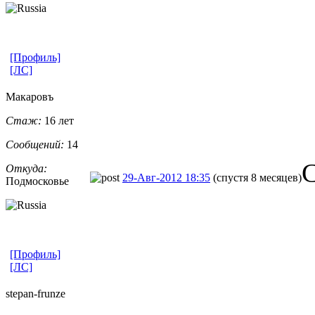
[Профиль]
[ЛС]
Макаровъ
Стаж:
16 лет
Сообщений:
14
Откуда:
29-Авг-2012 18:35
(спустя 8 месяцев)
Подмосковье
[Профиль]
[ЛС]
stepan-frunz
​e