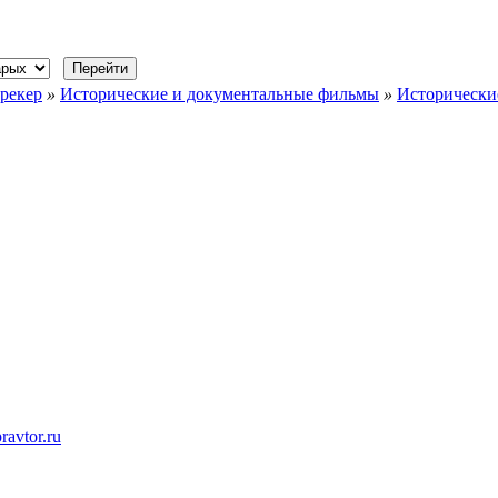
рекер
»
Исторические и документальные фильмы
»
Исторически
ravtor.ru