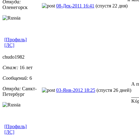
Откуда:
08-Дек-2011 16:41
(спустя 22 дня)
Оленегорск
[Профиль]
[ЛС]
chudo1982
Стаж:
16 лет
Сообщений:
6
А п
Откуда:
Санкт-
03-Янв-2012 18:25
(спустя 26 дней)
Петерб
​ург
___
Κύρ
[Профиль]
[ЛС]