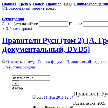
Главная
·
Трекер
·
Поиск
·
Правила
·
FAQ
·
Личные сообщения
Регистрация
·
Логин (имя на сайте):
Пароль:
·
Забыли пароль?
Правители Руси (том 2) (А. Гро
Документальн
​ый, DVD5]
Список форумов Православный торрент-т
Статистика раздачи
Автор
Правители Рус
11-Ноя-2011 12:34
Год выпуска
: 2005
Жанр
: Документальный