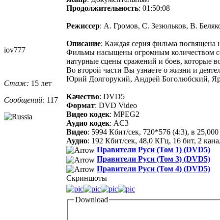
Продолжительность
: 01:50:08
Режиссер
: А. Громов, С. Зезюльков, В. Беля
Описание
: Каждая серия фильма посвящена 
iov777
Фильмы насыщены огромным количеством со
натурные сцены сражений и боев, которые в
Во второй части Вы узнаете о жизни и деяте
Юрий Долгорукий, Андрей Боголюбский, Ярос
Стаж:
15 лет
Качество
: DVD5
Сообщений:
117
Формат
: DVD Video
Видео кодек
: MPEG2
Аудио кодек
: AC3
Видео
: 5994 Кбит/сек, 720*576 (4:3), в 25,0
Аудио
: 192 Кбит/сек, 48,0 КГц, 16 бит, 2 ка
Правители Руси (Том 1) (DVD5)
Правители Руси (Том 3) (DVD5)
Правители Руси (Том 4) (DVD5)
Скриншоты
Download