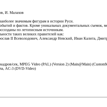
ков, И. Малахов
наиболее значимым фигурам в истории Руси.
бытий и фактов. Кроме уникальных документальных съемок, мо
оссозданы по летописным источникам.
льности таких великих правителей как:
лав II Всеволодович, Александр Невский, Иван Калита, Дмитри
00 кадров/сек, MPEG Video (PAL) (Version 2) (Main@Main) (Custom
нала, AC-3 (DVD-Video)