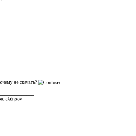
очему не скачать?
______________
ιε ελέησον