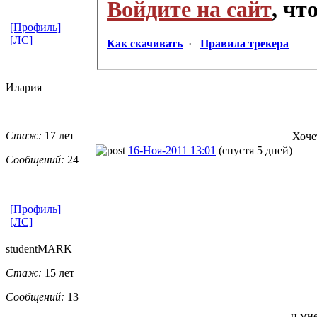
Войдите на сайт
, ч
[Профиль]
[ЛС]
Как скачивать
·
Правила трекера
Илария
Стаж:
17 лет
Хоче
16-Ноя-2011 13:01
(спустя 5 дней)
Сообщений:
24
[Профиль]
[ЛС]
studentMARK
Стаж:
15 лет
Сообщений:
13
и мне