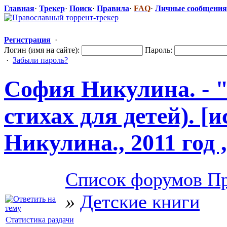
Главная
·
Трекер
·
Поиск
·
Правила
·
FAQ
·
Личные сообщения
Регистрация
·
Логин (имя на сайте):
Пароль:
·
Забыли пароль?
София Никулина. - 
стихах для детей). 
Никулина., 2011 год 
Список форумов Пр
»
Детские книги
Статистика раздачи