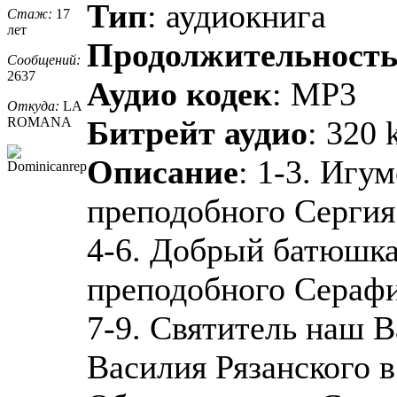
Тип
: аудиокнига
Стаж:
17
лет
Продолжительност
Сообщений:
2637
Аудио кодек
: MP3
Откуда:
LA
ROMANA
Битрейт аудио
: 320 
Описание
: 1-3. Игу
преподобного Сергия 
4-6. Добрый батюшк
преподобного Серафим
7-9. Святитель наш В
Василия Рязанского в 