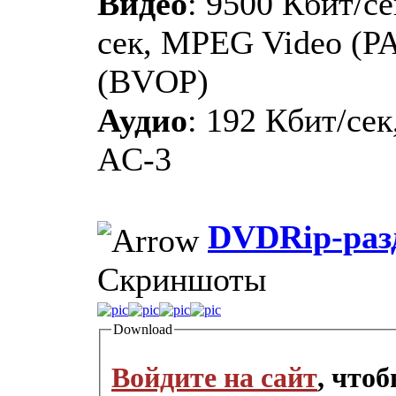
Видео
: 9500 Кбит/се
сек, MPEG Video (PA
(BVOP)
Аудио
: 192 Кбит/сек
AC-3
DVDRip-раз
Скриншоты
Download
Войдите на сайт
, что