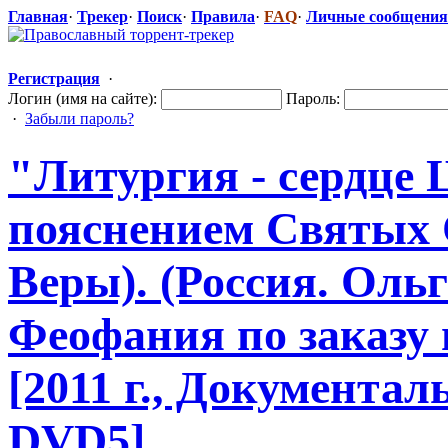
Главная
·
Трекер
·
Поиск
·
Правила
·
FAQ
·
Личные сообщения
Регистрация
·
Логин (имя на сайте):
Пароль:
·
Забыли пароль?
"Литурги
​я - сердце
пояснением Святых
Веры). (Россия. Оль
Феофания по заказу 
[2011 г., Документал
DVD5]