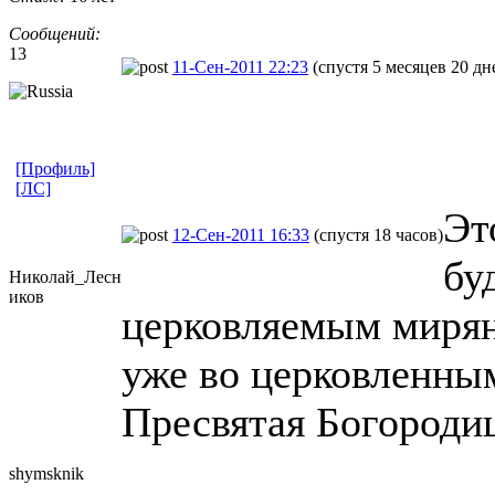
Сообщений:
13
11-Сен-2011 22:23
(спустя 5 месяцев 20 дн
[Профиль]
[ЛС]
Эт
12-Сен-2011 16:33
(спустя 18 часов)
бу
Николай_Лесн
иков
церковляемым миряна
уже во церковленным
Пресвятая Богородиц
shymsknik