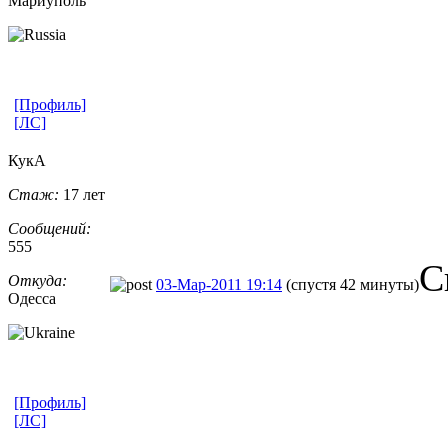
Мариуполь
[Профиль]
[ЛС]
КукА
Стаж:
17 лет
Сообщений:
555
С
Откуда:
03-Мар-2011 19:14
(спустя 42 минуты)
Одесса
[Профиль]
[ЛС]