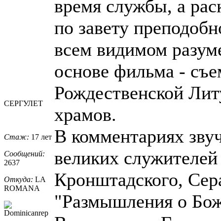
время службы, а рас
по завету преподобн
всем видимом разум
основе фильма - съ
Рождественской Лит
СЕРГУЛЕТ
храмов.
В комментариях зву
Стаж:
17 лет
великих служителей
Сообщений:
2637
Кронштадского, Сера
Откуда:
LA
ROMANA
"Размышления о Бож