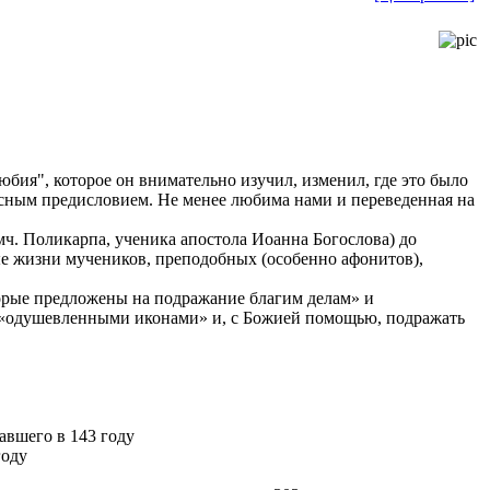
бия", которое он внимательно изучил, изменил, где это было
есным предисловием. Не менее любима нами и переведенная на
. Поликарпа, ученика апостола Иоанна Богослова) до
ые жизни мучеников, преподобных (особенно афонитов),
торые предложены на подражание благим делам» и
и «одушевленными иконами» и, с Божией помощью, подражать
авшего в 143 году
году