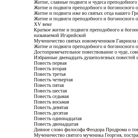
Житие, славные подвиги и чудеса преподобного
Житие и подвиги преподобного и богоносного 
Житие и подвиги иже во святых отца нашего Гр
Житие и подвиги преподобного и богоносного о
XV веке
Краткое житие и подвиги преподобного и богоно
называемой Игарийской
Мученичество святых новомучеников Гавриила и
Житие и подвиги преподобного и богоносного 
Достопримечательное повествование о чуде, сов
Избранные двенадцать душеполезных повестей и
Повесть первая
Повесть вторая
Повесть третья
Повесть четвертая
Повесть пятая
Повесть шестая
Повесть седьмая
Повесть восьмая
Повесть девятая
Повесть десятая
Повесть одиннадцатая
Повесть двенадцатая
Дивное слово философа Феодора Продрома о том
Мученичество святого мученика Георгия, постр