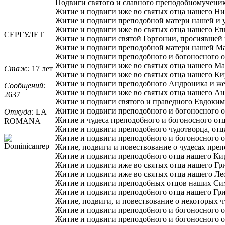
Подвиги святого и славного преподобномученик
Житие и подвиги иже во святых отца нашего Ни
Житие и подвиги преподобной матери нашей и у
Житие и подвиги иже во святых отца нашего Еп
СЕРГУЛЕТ
Житие и подвиги святой Горгонии, просиявшей 
Житие и подвиги преподобной матери нашей Мак
Житие и подвиги преподобного и богоносного о
Житие и подвиги иже во святых отца нашего Мар
Стаж:
17 лет
Житие и подвиги иже во святых отца нашего Ки
Житие и подвиги преподобного Андроника и же
Сообщений:
Житие и подвиги иже во святых отца нашего Анд
2637
Житие и подвиги святого и праведного Евдокима
Житие и подвиги преподобного и богоносного о
Откуда:
LA
Житие и чудеса преподобного и богоносного отц
ROMANA
Житие и подвиги преподобного чудотворца, отц
Житие и подвиги преподобного и богоносного о
Житие, подвиги и повествование о чудесах преп
Житие и подвиги преподобного отца нашего Кир
Житие и подвиги иже во святых отца нашего Гри
Житие и подвиги иже во святых отца нашего Лео
Житие и подвиги преподобных отцов наших Сим
Житие и подвиги преподобного отца нашего Гри
Житие, подвиги, и повествование о некоторых ч
Житие и подвиги преподобного и богоносного от
Житие и подвиги преподобного и богоносного о