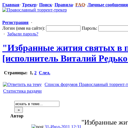
Главная
·
Трекер
·
Поиск
·
Правила
·
FAQ
·
Личные сообщения
Регистрация
·
Логин (имя на сайте):
Пароль:
·
Забыли пароль?
"Избранн
​ые жития святых в 
[исполнитель Виталий Редько ,
Страницы:
1
,
2
След.
Список форумов Православный торрент-т
Статистика раздачи
Автор
"Избранные жит
31-Июл-2011 12:31