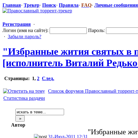
Главная
·
Трекер
·
Поиск
·
Правила
·
FAQ
·
Личные сообщения
Регистрация
·
Логин (имя на сайте):
Пароль:
·
Забыли пароль?
"Избранн
​ые жития святых в 
[исполнитель Виталий Редько ,
Страницы:
1
,
2
След.
Список форумов Православный торрент-т
Статистика раздачи
Автор
"Избранные жит
31-Июл-2011 12:31