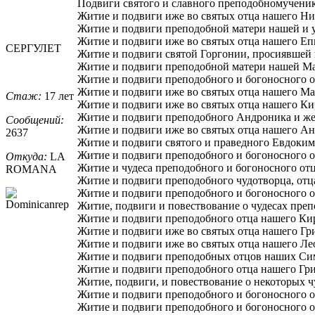
Подвиги святого и славного преподобномученик
Житие и подвиги иже во святых отца нашего Ни
Житие и подвиги преподобной матери нашей и у
Житие и подвиги иже во святых отца нашего Еп
СЕРГУЛЕТ
Житие и подвиги святой Горгонии, просиявшей 
Житие и подвиги преподобной матери нашей Мак
Житие и подвиги преподобного и богоносного о
Житие и подвиги иже во святых отца нашего Мар
Стаж:
17 лет
Житие и подвиги иже во святых отца нашего Ки
Житие и подвиги преподобного Андроника и же
Сообщений:
Житие и подвиги иже во святых отца нашего Анд
2637
Житие и подвиги святого и праведного Евдокима
Житие и подвиги преподобного и богоносного о
Откуда:
LA
Житие и чудеса преподобного и богоносного отц
ROMANA
Житие и подвиги преподобного чудотворца, отц
Житие и подвиги преподобного и богоносного о
Житие, подвиги и повествование о чудесах преп
Житие и подвиги преподобного отца нашего Кир
Житие и подвиги иже во святых отца нашего Гри
Житие и подвиги иже во святых отца нашего Лео
Житие и подвиги преподобных отцов наших Сим
Житие и подвиги преподобного отца нашего Гри
Житие, подвиги, и повествование о некоторых ч
Житие и подвиги преподобного и богоносного от
Житие и подвиги преподобного и богоносного о