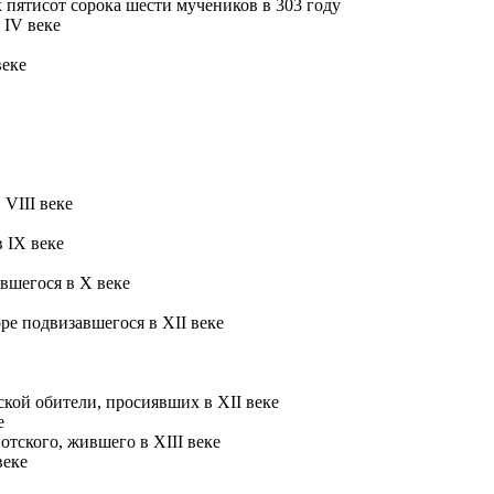
пятисот сорока шести мучеников в 303 году
 IV веке
веке
VIII веке
 IX веке
вшегося в X веке
ре подвизавшегося в XII веке
ой обители, просиявших в XII веке
е
тского, жившего в XIII веке
веке