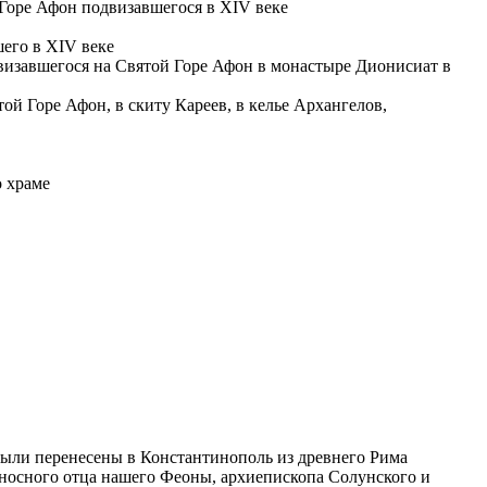
 Горе Афон подвизавшегося в XIV веке
его в XIV веке
визавшегося на Святой Горе Афон в монастыре Дионисиат в
ой Горе Афон, в скиту Кареев, в келье Архангелов,
о храме
были перенесены в Константинополь из древнего Рима
оносного отца нашего Феоны, архиепископа Солунского и