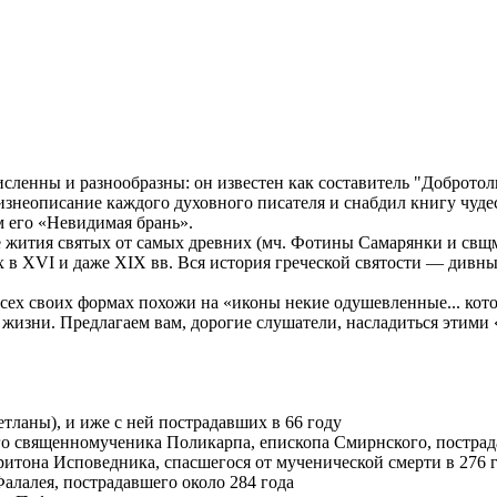
ленны и разнообразны: он известен как составитель "Добротолю
жизнеописание каждого духовного писателя и снабдил книгу чуд
 его «Невидимая брань».
ития святых от самых древних (мч. Фотины Самарянки и свщмч
 в XVI и даже XIX вв. Вся история греческой святости — дивн
всех своих формах похожи на «иконы некие одушевленные... ко
жизни. Предлагаем вам, дорогие слушатели, насладиться этим
ланы), и иже с ней пострадавших в 66 году
го священномученика Поликарпа, епископа Смирнского, пострад
итона Исповедника, спасшегося от мученической смерти в 276 
алалея, пострадавшего около 284 года