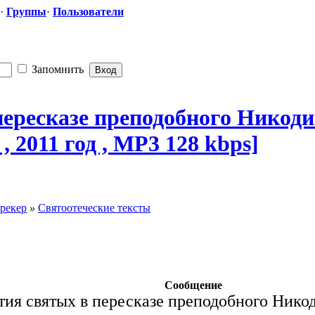
·
Группы
·
Пользователи
Запомнить
пересказе преподобного
​ Никод
 2011 год , MP3 128 kbps]
рекер
»
Святоотеческие тексты
Сообщение
ия святых в пересказе преподобного Никод