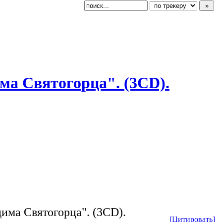
има Святогорца". (3CD).
има Святогорца". (3CD).
[Цитировать]