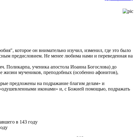
бия", которое он внимательно изучил, изменил, где это было
есным предисловием. Не менее любима нами и переведенная на
. Поликарпа, ученика апостола Иоанна Богослова) до
ые жизни мучеников, преподобных (особенно афонитов),
торые предложены на подражание благим делам» и
и «одушевленными иконами» и, с Божией помощью, подражать
авшего в 143 году
году