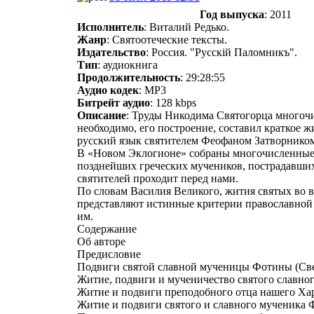
Год выпуска
: 2011
Исполнитель
: Виталий Редько.
Жанр
: Святоотеческие тексты.
Издательство
: Россия. "Русскiй Паломникъ".
Тип
: аудиокнига
Продолжительность
: 29:28:55
Аудио кодек
: MP3
Битрейт аудио
: 128 kbps
Описание
: Труды Никодима Святогорца многочис
необходимо, его построение, составил краткое 
русский язык святителем Феофаном Затворником
В «Новом Эклогионе» собраны многочисленные ж
позднейших греческих мучеников, пострадавших
святителей проходит перед нами.
По словам Василия Великого, жития святых во 
представляют истинные критерии православной 
им.
Содержание
Об авторе
Предисловие
Подвиги святой славной мученицы Фотины (Свет
Житие, подвиги и мученичество святого славно
Житие и подвиги преподобного отца нашего Хар
Житие и подвиги святого и славного мученика Ф