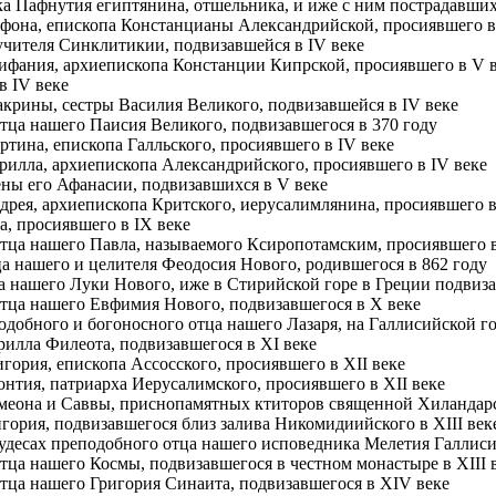
а Пафнутия египтянина, отшельника, и иже с ним пострадавших 
фона, епископа Констанцианы Александрийской, просиявшего в
чителя Синклитикии, подвизавшейся в IV веке
ифания, архиепископа Констанции Кипрской, просиявшего в V 
в IV веке
рины, сестры Василия Великого, подвизавшейся в IV веке
тца нашего Паисия Великого, подвизавшегося в 370 году
тина, епископа Галльского, просиявшего в IV веке
рилла, архиепископа Александрийского, просиявшего в IV веке
ны его Афанасии, подвизавшихся в V веке
рея, архиепископа Критского, иерусалимлянина, просиявшего в 
, просиявшего в IX веке
тца нашего Павла, называемого Ксиропотамским, просиявшего в
а нашего и целителя Феодосия Нового, родившегося в 862 году
а нашего Луки Нового, иже в Стирийской горе в Греции подвиза
тца нашего Евфимия Нового, подвизавшегося в X веке
одобного и богоносного отца нашего Лазаря, на Галлисийской го
илла Филеота, подвизавшегося в XI веке
гория, епископа Ассосского, просиявшего в XII веке
нтия, патриарха Иерусалимского, просиявшего в XII веке
еона и Саввы, приснопамятных ктиторов священной Хиландарск
гория, подвизавшегося близ залива Никомидиийского в XIII век
удесах преподобного отца нашего исповедника Мелетия Галлисио
ца нашего Космы, подвизавшегося в честном монастыре в XIII 
тца нашего Григория Синаита, подвизавшегося в XIV веке