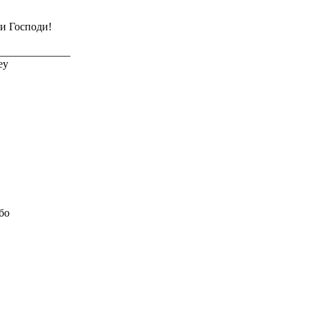
и Господи!
_____________
ey
бо