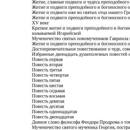
Житие, славные подвиги и чудеса преподобного
Житие и подвиги преподобного и богоносного 
Житие и подвиги иже во святых отца нашего Гр
Житие и подвиги преподобного и богоносного о
XV веке
Краткое житие и подвиги преподобного и богоно
называемой Игарийской
Мученичество святых новомучеников Гавриила и
Житие и подвиги преподобного и богоносного 
Достопримечательное повествование о чуде, сов
Избранные двенадцать душеполезных повестей и
Повесть первая
Повесть вторая
Повесть третья
Повесть четвертая
Повесть пятая
Повесть шестая
Повесть седьмая
Повесть восьмая
Повесть девятая
Повесть десятая
Повесть одиннадцатая
Повесть двенадцатая
Дивное слово философа Феодора Продрома о том
Мученичество святого мученика Георгия, постр