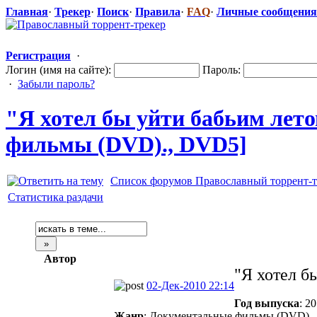
Главная
·
Трекер
·
Поиск
·
Правила
·
FAQ
·
Личные сообщения
Регистрация
·
Логин (имя на сайте):
Пароль:
·
Забыли пароль?
"Я хотел бы уйти бабьим летом
фильмы (DVD)., DVD5]
Список форумов Православный торрент-т
Статистика раздачи
Автор
"Я хотел бы
02-Дек-2010 22:14
Год выпуска
: 2
Жанр
: Документальные фильмы (DVD).