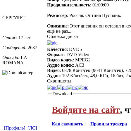
Продолжительность
: 01:00:00
Режиссер
: Россия. Оптина Пустынь.
СЕРГУЛЕТ
Описание
: Этот дневник он оставил в ке
ещё не раз...
Обложка диска
Стаж:
17 лет
Сообщений:
2637
Качество
: DVD5
Формат
: DVD Video
Откуда:
LA
Видео кодек
: MPEG2
ROMANA
Аудио кодек
: AC3
Видео
: 6878 Кбит/сек (9641 Кбит/сек), 7
Аудио
: 192 Кбит/сек, 48,0 КГц, 16 бит, 2
Скриншоты
Download
Войдите на сайт
, 
Как скачивать
·
Правила трекера
[Профиль]
[ЛС]