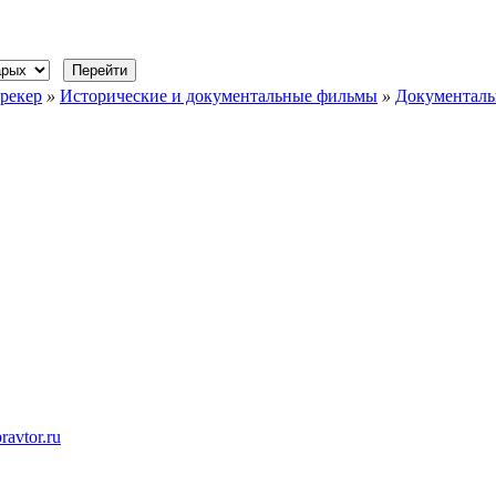
рекер
»
Исторические и документальные фильмы
»
Документал
ravtor.ru