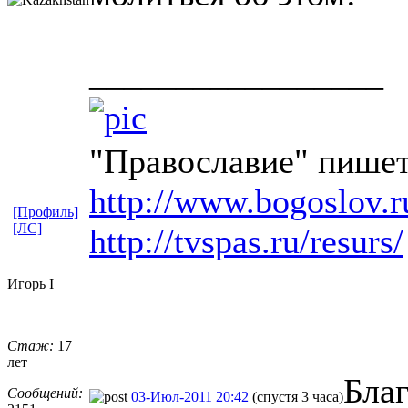
_________________
"Православие" пишет
http://www.bogoslov.r
[Профиль]
[ЛС]
http://tvspas.ru/resurs/
Игорь I
Стаж:
17
лет
Бла
Сообщений:
03-Июл-2011 20:42
(спустя 3 часа)