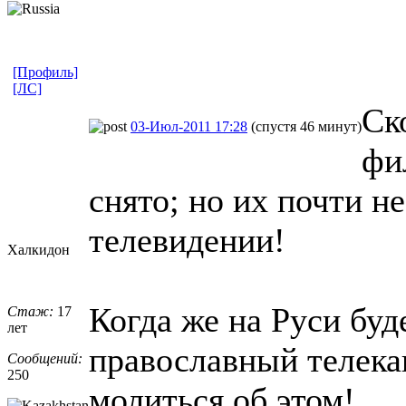
[Профиль]
[ЛС]
Ск
03-Июл-2011 17:28
(спустя 46 минут)
фи
снято; но их почти н
телевидении!
Халкидон
Когда же на Руси буд
Стаж:
17
лет
православный телека
Сообщений:
250
молиться об этом!