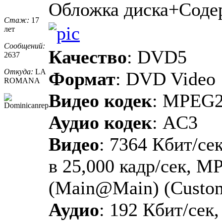
Обложка диска+Соде
Стаж:
17
лет
Сообщений:
Качество
: DVD5
2637
Откуда:
LA
Формат
: DVD Video
ROMANA
Видео кодек
: MPEG
Аудио кодек
: AC3
Видео
: 7364 Кбит/сек
в 25,000 кадр/сек, M
(Main@Main) (Custo
Аудио
: 192 Кбит/сек,