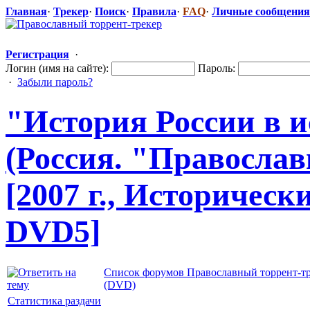
Главная
·
Трекер
·
Поиск
·
Правила
·
FAQ
·
Личные сообщения
Регистрация
·
Логин (имя на сайте):
Пароль:
·
Забыли пароль?
"История
​ России в
(Россия. "Правосл
​а
[2007 г., Историческ
DVD5]
Список форумов Православный торрент-т
(DVD)
Статистика раздачи