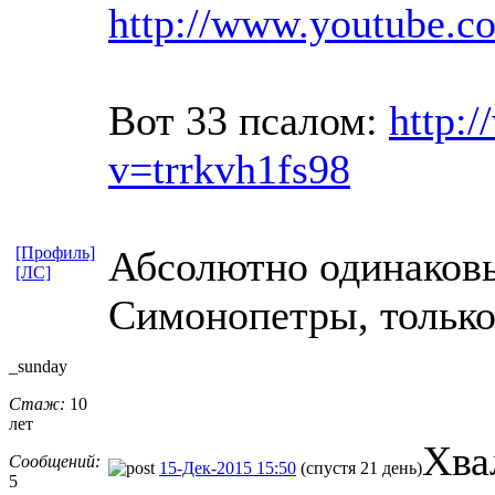
http://www.youtube.
Вот 33 псалом:
http:
v=trrkvh1fs98
[Профиль]
Абсолютно одинаковы
[ЛС]
Симонопетры, только
_sunday
Стаж:
10
лет
Хвал
Сообщений:
15-Дек-2015 15:50
(спустя 21 день)
5