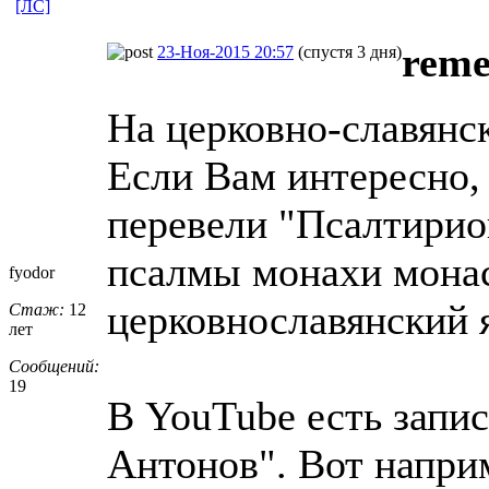
[ЛС]
reme
23-Ноя-2015 20:57
(спустя 3 дня)
На церковно-славянс
Если Вам интересно, 
перевели "Псалтирио
псалмы монахи мона
fyodor
церковнославянский 
Стаж:
12
лет
Сообщений:
19
В YouTube есть запис
Антонов". Вот наприм