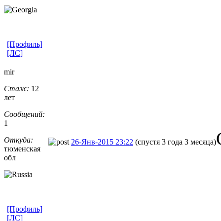
[Профиль]
[ЛС]
mir
Стаж:
12
лет
Сообщений:
1
Откуда:
26-Янв-2015 23:22
(спустя 3 года 3 месяца)
тюменская
обл
[Профиль]
[ЛС]