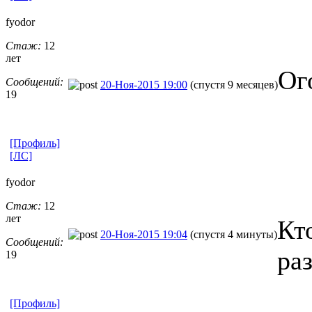
fyodor
Стаж:
12
лет
Ог
Сообщений:
20-Ноя-2015 19:00
(спустя 9 месяцев)
19
[Профиль]
[ЛС]
fyodor
Стаж:
12
лет
Кт
20-Ноя-2015 19:04
(спустя 4 минуты)
Сообщений:
ра
19
[Профиль]