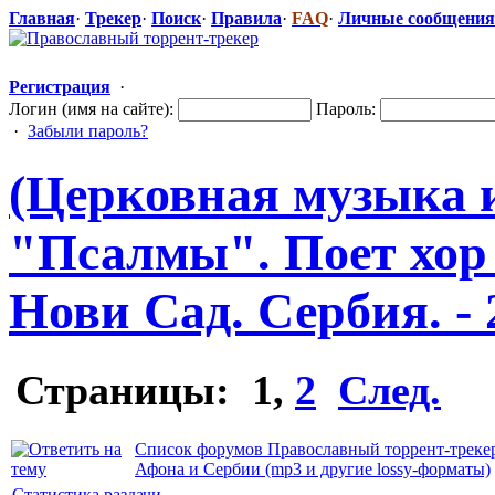
Главная
·
Трекер
·
Поиск
·
Правила
·
FAQ
·
Личные сообщения
Регистрация
·
Логин (имя на сайте):
Пароль:
·
Забыли пароль?
(Церковная музыка 
"Псалмы". Поет хор
Нови Сад. Сербия. - 
Страницы:
1
,
2
След.
Список форумов Православный торрент-треке
Афона и Сербии (mp3 и другие lossy-форматы)
Статистика раздачи