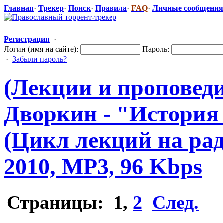
Главная
·
Трекер
·
Поиск
·
Правила
·
FAQ
·
Личные сообщения
Регистрация
·
Логин (имя на сайте):
Пароль:
·
Забыли пароль?
(Лекции и проповеди
Дворкин - "История
(Цикл лекций на рад
2010, MP3, 96 Kbps
Страницы:
1
,
2
След.