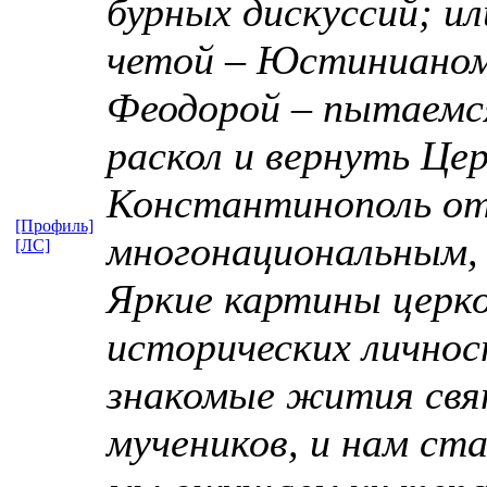
бурных дискуссий; и
четой – Юстинианом
Феодорой – пытаемс
раскол и вернуть Це
Константинополь от 
[Профиль]
многонациональным,
[ЛС]
Яркие картины церк
исторических личнос
знакомые жития свя
мучеников, и нам ст