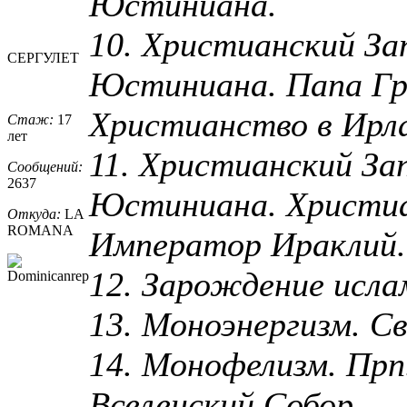
Юстиниана.
10. Христианский За
СЕРГУЛЕТ
Юстиниана. Папа Гри
Христианство в Ирла
Стаж:
17
лет
11. Христианский За
Сообщений:
2637
Юстиниана. Христиа
Откуда:
LA
ROMANA
Император Ираклий.
12. Зарождение исла
13. Моноэнергизм. С
14. Монофелизм. Пр
Вселенский Собор.