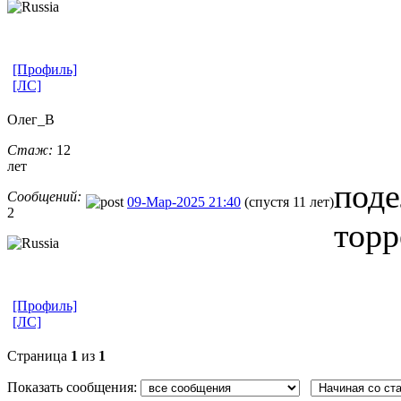
[Профиль]
[ЛС]
Олег_В
Стаж:
12
лет
поде
Сообщений:
09-Мар-2025 21:40
(спустя 11 лет)
2
торр
[Профиль]
[ЛС]
Страница
1
из
1
Показать сообщения: