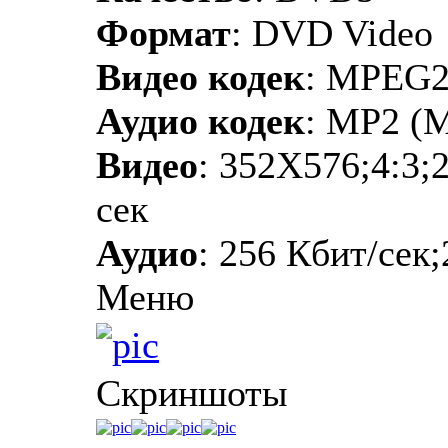
Формат
: DVD Video
Видео кодек
: MPEG
Аудио кодек
: MP2 (M
Видео
: 352Х576;4:3;
сек
Аудио
: 256 Кбит/сек;
Меню
Скриншоты