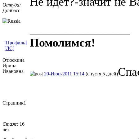
Не идёт?-значит не 
Откуда:
Донбасс
_________________
Помолимся!
[Профиль]
[ЛС]
Отюскина
Ирина
Спа
Ивановна
20-Июн-2011 15:14
(спустя 5 дней)
Странник1
Стаж:
16
лет