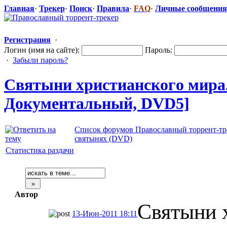
Главная
·
Трекер
·
Поиск
·
Правила
·
FAQ
·
Личные сообщения
Регистрация
·
Логин (имя на сайте):
Пароль:
·
Забыли пароль?
Святыни христианског
​о мир
Документальн
​ый, DVD5]
Список форумов Православный торрент-тр
святынях (DVD)
Статистика раздачи
Автор
Святыни 
13-Июн-2011 18:11