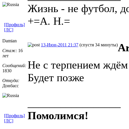
Жизнь - не футбол, д
+=А. Н.=
[Профиль]
[ЛС]
Damian
A
13-Июн-2011 21:37
(спустя 34 минуты)
Стаж:
16
лет
Не с терпением ждём 
Сообщений:
1830
Будет позже
Откуда:
Донбасс
_________________
Помолимся!
[Профиль]
[ЛС]