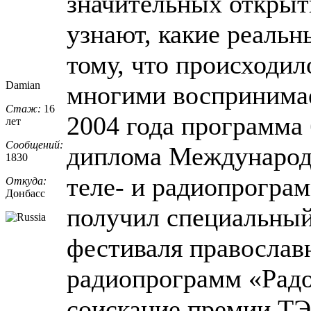
значительных открыти
узнают, какие реаль
тому, что происходил
Damian
многими воспринимает
Стаж:
16
2004 года программа
лет
Сообщений:
диплома Международ
1830
теле- и радиопрограм
Откуда:
Донбасс
получил специальны
фестиваля православ
радиопрограмм «Радо
соискание премии Т