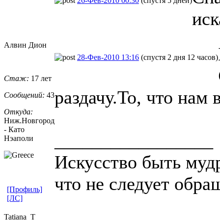
26-Фев-2010 00:30
(спустя 5 дней)
иск
Алвин Дион
28-Фев-2010 13:16
(спустя 2 дня 12 часов)
Стаж:
17 лет
раздачу.То, что нам 
Сообщений:
43
Откуда:
Ниж.Новгород
- Като
_________________
Нэаполи
Искусство быть мудр
что не следует обра
[Профиль]
[ЛС]
Tatiana_T