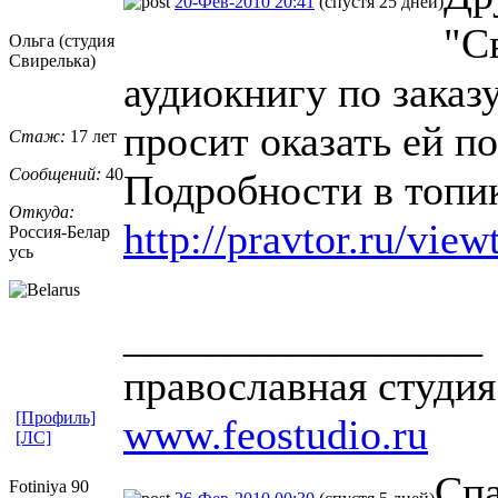
20-Фев-2010 20:41
(спустя 25 дней)
"С
Ольга (студия
Свирелька)
аудиокнигу по зака
просит оказать ей 
Стаж:
17 лет
Сообщений:
40
Подробности в топи
Откуда:
http://pravtor.ru/vie
Россия-Белар
усь
_________________
православная студия
[Профиль]
www.feostudio.ru
[ЛС]
Спа
Fotiniya 90