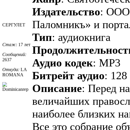
Издательство
: ООО
Паломникъ» и порт
СЕРГУЛЕТ
Тип
: аудиокнига
Стаж:
17 лет
Продолжительност
Сообщений:
Аудио кодек
: MP3
2637
Откуда:
LA
Битрейт аудио
: 128
ROMANA
Описание
: Перед н
величайших правосл
наиболее близких на
Все это собрание об