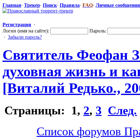
Главная
·
Трекер
·
Поиск
·
Правила
·
FAQ
·
Личные сообщения
Регистрация
·
Логин (имя на сайте):
Пароль:
·
Забыли пароль?
Святитель Феофан За
духовная жизнь и ка
[Виталий Редько., 20
Страницы:
1
,
2
,
3
След.
Список форумов Пр