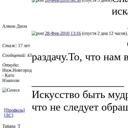
26-Фев-2010 00:30
(спустя 5 дней)
иск
Алвин Дион
28-Фев-2010 13:16
(спустя 2 дня 12 часов)
Стаж:
17 лет
раздачу.То, что нам 
Сообщений:
43
Откуда:
Ниж.Новгород
- Като
_________________
Нэаполи
Искусство быть мудр
что не следует обра
[Профиль]
[ЛС]
Tatiana_T