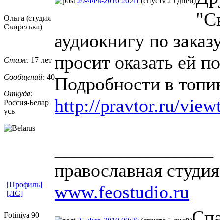
20-Фев-2010 20:41
(спустя 25 дней)
"С
Ольга (студия
Свирелька)
аудиокнигу по зака
просит оказать ей 
Стаж:
17 лет
Сообщений:
40
Подробности в топи
Откуда:
http://pravtor.ru/vie
Россия-Белар
усь
_________________
православная студия
[Профиль]
www.feostudio.ru
[ЛС]
Спа
Fotiniya 90