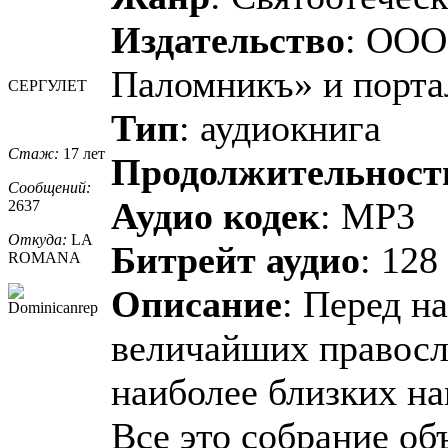
Издательство
: ООО
Паломникъ» и порт
СЕРГУЛЕТ
Тип
: аудиокнига
Стаж:
17 лет
Продолжительност
Сообщений:
Аудио кодек
: MP3
2637
Откуда:
LA
Битрейт аудио
: 128
ROMANA
Описание
: Перед н
величайших правосл
наиболее близких на
Все это собрание об