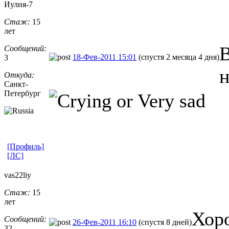
Иулия-7
Стаж:
15
лет
В
Сообщений:
18-Фев-2011 15:01
(спустя 2 месяца 4 дня)
3
н
Откуда:
Санкт-
Петерб
​ург
[Профиль]
[ЛС]
vas22liy
Стаж:
15
лет
Хор
Сообщений:
26-Фев-2011 16:10
(спустя 8 дней)
32