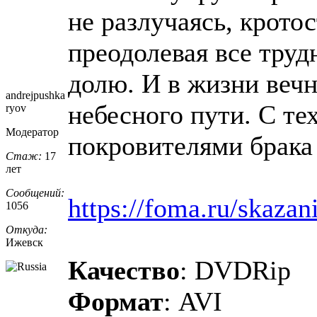
не разлучаясь, крото
преодолевая все тру
долю. И в жизни веч
andrejpushka
небесного пути. С те
ryov
Модератор
покровителями брака 
Стаж:
17
лет
Сообщений:
https://foma.ru/skazani
1056
Откуда:
Ижевск
Качество
: DVDRip
Формат
: AVI