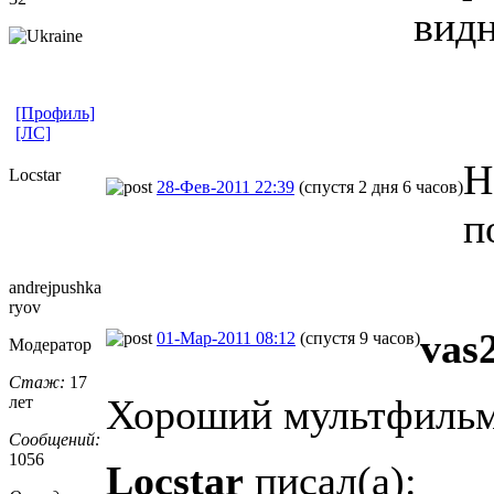
видн
[Профиль]
[ЛС]
Н
Locstar
28-Фев-2011 22:39
(спустя 2 дня 6 часов)
п
andrejpushka
ryov
vas2
01-Мар-2011 08:12
(спустя 9 часов)
Модератор
Стаж:
17
Хороший мультфильм,
лет
Сообщений:
1056
Locstar
писал(а):