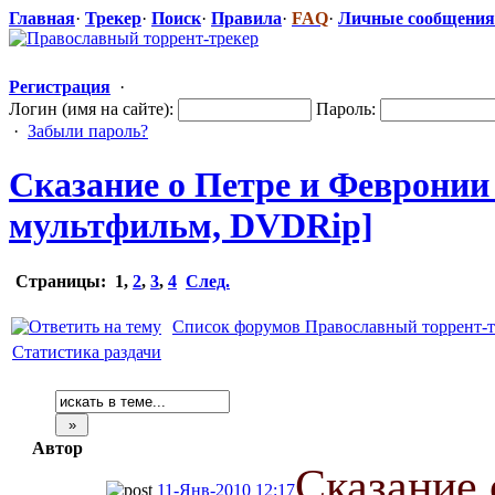
Главная
·
Трекер
·
Поиск
·
Правила
·
FAQ
·
Личные сообщения
Регистрация
·
Логин (имя на сайте):
Пароль:
·
Забыли пароль?
Сказание о Петре и Февронии 
мультфильм, DVDRip]
Страницы:
1
,
2
,
3
,
4
След.
Список форумов Православный торрент-т
Статистика раздачи
Автор
Сказание 
11-Янв-2010 12:17