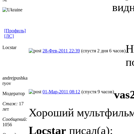
видн
[Профиль]
[ЛС]
Н
Locstar
28-Фев-2011 22:39
(спустя 2 дня 6 часов)
п
andrejpushka
ryov
vas2
01-Мар-2011 08:12
(спустя 9 часов)
Модератор
Стаж:
17
Хороший мультфильм,
лет
Сообщений:
1056
Locstar
писал(а):