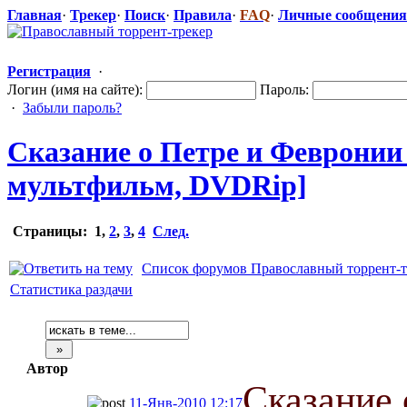
Главная
·
Трекер
·
Поиск
·
Правила
·
FAQ
·
Личные сообщения
Регистрация
·
Логин (имя на сайте):
Пароль:
·
Забыли пароль?
Сказание о Петре и Февронии 
мультфильм, DVDRip]
Страницы:
1
,
2
,
3
,
4
След.
Список форумов Православный торрент-т
Статистика раздачи
Автор
Сказание 
11-Янв-2010 12:17