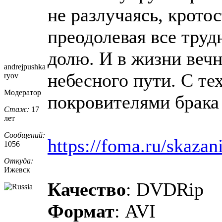
не разлучаясь, крото
преодолевая все тру
долю. И в жизни веч
andrejpushka
небесного пути. С те
ryov
Модератор
покровителями брака 
Стаж:
17
лет
Сообщений:
https://foma.ru/skazani
1056
Откуда:
Ижевск
Качество
: DVDRip
Формат
: AVI