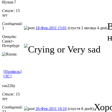
Иулия-7
Стаж:
15
лет
В
Сообщений:
18-Фев-2011 15:01
(спустя 2 месяца 4 дня)
3
н
Откуда:
Санкт-
Петерб
​ург
[Профиль]
[ЛС]
vas22liy
Стаж:
15
лет
Хор
Сообщений:
26-Фев-2011 16:10
(спустя 8 дней)
32