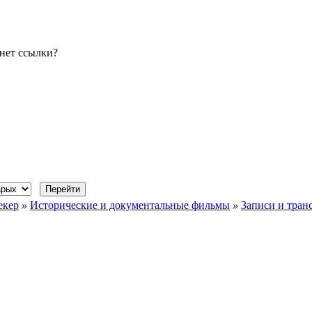
нет ссылки?
екер
»
Исторические и документальные фильмы
»
Записи и тран