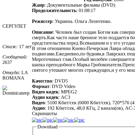
Жанр
: Документальные фильмы (DVD)
Продолжительность
: 01:08:17
Режиссер
: Украина. Ольга Леонтенко.
СЕРГУЛЕТ
Описание
: Человек был создан Богом как совер
смерть.Как часто наше бренное тело поддается б
предстательства перед Всевышним и у его угодн
Стаж:
17 лет
В этом отношении Киево-Печерская Лавра облад
подвигами.Ежедневно,по будням,в Лаврских пе
Сообщений:
Мироточивых глав.Особый молебен совершается
2637
шапка преподобного Марка Гробокопателя.Препо
святого утешают многих страждущих,и у его мощ
Откуда:
LA
ROMANA
Качество
: DVD5
Формат
: DVD Video
Видео кодек
: MPEG2
Аудио кодек
: AC3
Видео
: 5100 Кбит/сек (6000 Кбит/сек), 720*576 (
Аудио
: 192 Кбит/сек, 48,0 КГц, 2 канала(ов), AC-
Скриншоты
Download