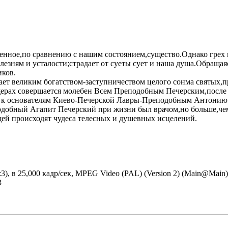
шенное,по сравнению с нашим состоянием,существо.Однако грех м
олезням и усталости;страдает от суеты сует и наша душа.Обраща
иков.
ает великим богатством-заступничеством целого сонма святых,
щерах совершается молебен Всем Преподобным Печерским,после
 к основателям Киево-Печерской Лавры-Преподобным Антонию 
добный Агапит Печерский при жизни был врачом,но больше,чем 
ей происходят чудеса телесных и душевных исцелений.
4:3), в 25,000 кадр/сек, MPEG Video (PAL) (Version 2) (Main@Main)
3