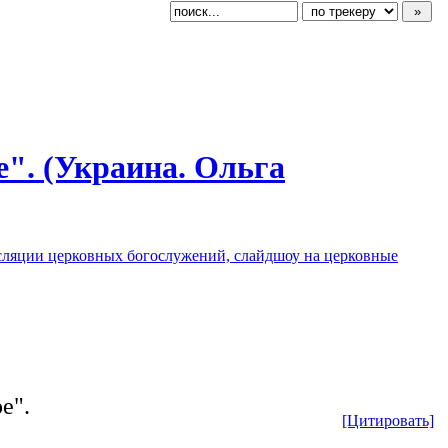
е". (Украина. Ольга
]
сляции церковных богослужений, слайдшоу на церковные
е".
[Цитировать]