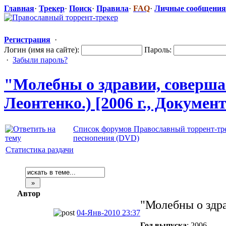
Главная
·
Трекер
·
Поиск
·
Правила
·
FAQ
·
Личные сообщения
Регистрация
·
Логин (имя на сайте):
Пароль:
·
Забыли пароль?
"Молебны
​ о здравии, совер
Леонтенко.) [2006 г., Докумен
Список форумов Православный торрент-тр
песнопения (DVD)
Статистика раздачи
Автор
"Молебны о здр
04-Янв-2010 23:37
Год выпуска
: 2006