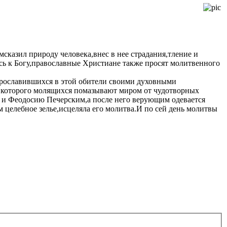
сказил природу человека,внес в нее страдания,тление и
ясь к Богу,православные Христиане также просят молитвенного
прославившихся в этой обители своими духовными
 которого молящихся помазывают миром от чудотворных
и Феодосию Печерским,а после него верующим одевается
целебное зелье,исцеляла его молитва.И по сей день молитвы