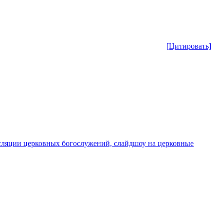
[Цитировать]
сляции церковных богослужений, слайдшоу на церковные