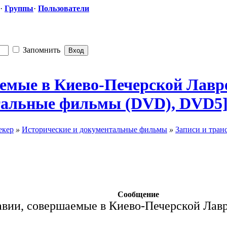
·
Группы
·
Пользователи
Запомнить
шаемые в Киево-Печерс
​кой Лавр
тальн
​ые фильмы (DVD), DVD5
екер
»
Исторические и документальные фильмы
»
Записи и тран
Сообщение
авии, совершаемые в Киево-Печерской Лавр