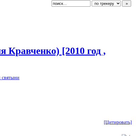
 Кравченко) [2010 год ,
 святыни
[Цитировать]