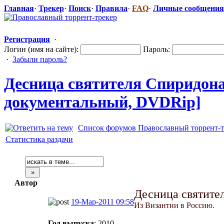
Главная
·
Трекер
·
Поиск
·
Правила
·
FAQ
·
Личные сообщения
Регистрация
·
Логин (имя на сайте):
Пароль:
·
Забыли пароль?
Десница святителя Спиридона.
документальн
​ый, DVDRip]
Список форумов Православный торрент-т
Статистика раздачи
Автор
Десница святите
19-Мар-2011 09:58
Из Византии в Россию.
Год выпуска
: 2010