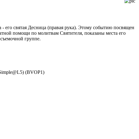
а - его святая Десница (правая рука). Этому событию посвящен
атной помощи по молитвам Святителя, показаны места его
 съемочной группе.
d Simple@L5) (BVOP1)