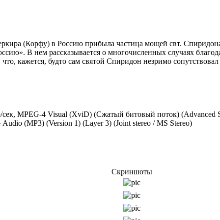
а Керкира (Корфу) в Россию прибыла частица мощей свт. Спиридон
оссию». В нем рассказывается о многочисленных случаях благод
 что, кажется, будто сам святой Спиридон незримо сопутствовал
кадр/сек, MPEG-4 Visual (XviD) (Сжатый битовый поток) (Advance
udio (MP3) (Version 1) (Layer 3) (Joint stereo / MS Stereo)
Скриншоты