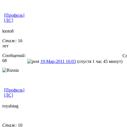
[Профиль]
[ЛС]
ktoto8
Стаж:
16
лет
Сообщений:
Сп
68
19-Мар-2011 16:03
(спустя 1 час 45 минут)
[Профиль]
[ЛС]
royalstag
Стаж:
10