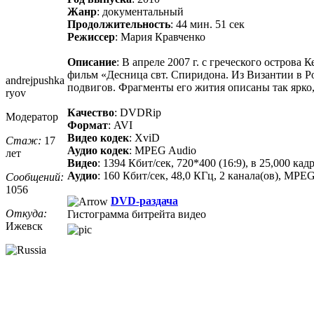
Жанр
: документальный
Продолжительность
: 44 мин. 51 сек
Режиссер
: Мария Кравченко
Описание
: В апреле 2007 г. с греческого остров
фильм «Десница свт. Спиридона. Из Византии в Р
andrejpushka
подвигов. Фрагменты его жития описаны так ярко,
ryov
Качество
: DVDRip
Модератор
Формат
: AVI
Видео кодек
: XviD
Стаж:
17
Аудио кодек
: MPEG Audio
лет
Видео
: 1394 Кбит/сек, 720*400 (16:9), в 25,000 
Аудио
: 160 Кбит/сек, 48,0 КГц, 2 канала(ов), MPEG A
Сообщений:
1056
DVD-раздача
Откуда:
Гистограмма битрейта видео
Ижевск