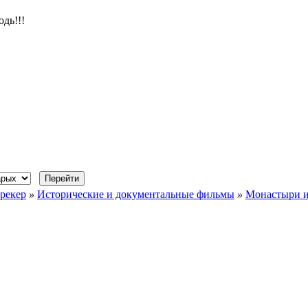
одь!!!
рекер
»
Исторические и документальные фильмы
»
Монастыри и