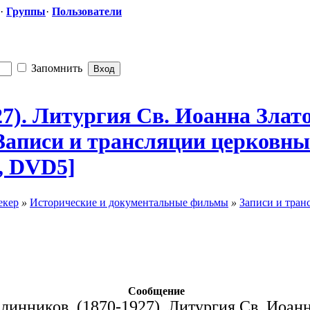
·
Группы
·
Пользователи
Запомнить
7). Литургия Св. Иоанна Злато
г., Записи и трансляции церков
, DVD5]
екер
»
Исторические и документальные фильмы
»
Записи и тран
Сообщение
линников. (1870-1927). Литургия Св. Иоанн