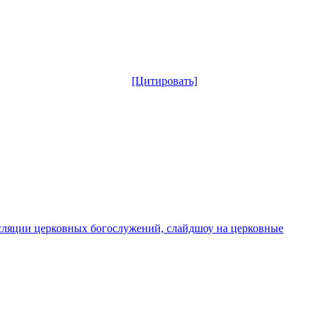
[Цитировать]
сляции церковных богослужений, слайдшоу на церковные