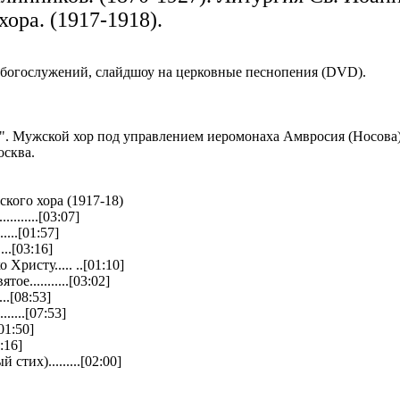
хора. (1917-1918).
 богослужений, слайдшоу на церковные песнопения (DVD).
ir". Мужской хор под управлением иеромонаха Амвросия (Носова)
осква.
кого хора (1917-18)
........[03:07]
.....[01:57]
....[03:16]
ристу..... ..[01:10]
е...........[03:02]
....[08:53]
......[07:53]
.[01:50]
02:16]
тих).........[02:00]