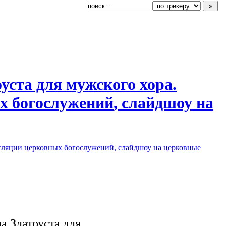
уста для мужского хора.
ных богослужений
​, слайдшоу на
сляции церковных богослужений, слайдшоу на церковные
а Златоуста для