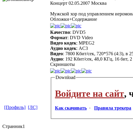
Концерт 02.05.2007 Москва
Мужской хор под управлением иеромон
Обложки+Содержание
Качество
: DVD5
Формат
: DVD Video
Видео кодек
: MPEG2
Аудио кодек
: AC3
Видео
: 7800 Кбит/сек, 720*576 (4:3), в
Аудио
: 192 Кбит/сек, 48,0 КГц, 16 бит, 
Cкриншоты
Download
Войдите на сайт
,
[Профиль]
[ЛС]
Как скачивать
·
Правила трекера
Странник1