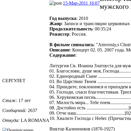
15-Мар-2011 16:07
мужского 
Год выпуска
: 2010
Жанр
: Записи и трансляции церковных
Продолжительность
: 00:35:24
Режиссер
: Россия.
В фильме снимались
: "Amvrosiy,s Cho
Описание
: Концерт 02. 05. 2007 года. М
Содержание
:
Литургия Св. Иоанна Златоуста для мужс
01. Благослови, душе моя, Господа.............
02. Единородный Сыне ............................
СЕРГУЛЕТ
03. Во Царствии Твоем ............................
04. Приидите, поклонимся и припадем ко Х
05. Господи, спаси благочестивыя. Трисвято
06. Херувимская песнь.............................
Стаж:
17 лет
07. Милость мира... Тебе поем...................
08. Достойно есть ...................................
Сообщений:
2637
09. Отче наш..........................................[
10. Хвалите Господа с Небес (Причастный с
Откуда:
LA ROMANA
Виктор Калинников (1870-1927)