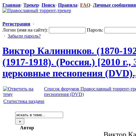
Главная
·
Трекер
·
Поиск
·
Правила
·
FAQ
·
Личные сообщения
Регистрация
·
Логин (имя на сайте):
Пароль:
·
Забыли пароль?
Виктор Калинников. (1870-192
(1917-1918). (Россия.) [2010 
церковные песнопения (DVD).
Список форумов Православный торрент-тр
песнопения (DVD)
Статистика раздачи
Автор
Виктор Ка