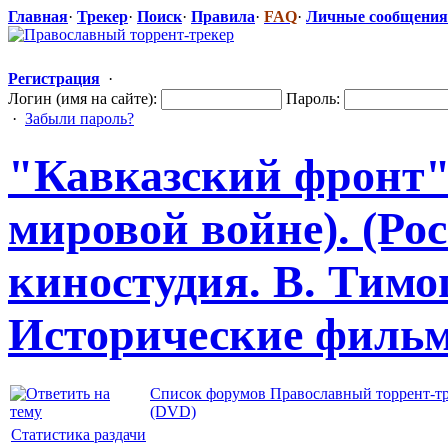
Главная
·
Трекер
·
Поиск
·
Правила
·
FAQ
·
Личные сообщения
Регистрация
·
Логин (имя на сайте):
Пароль:
·
Забыли пароль?
"Кавказс
​кий фронт"
мировой войне). (Ро
киностудия. В. Тимощ
Исторические
​ филь
Список форумов Православный торрент-т
(DVD)
Статистика раздачи