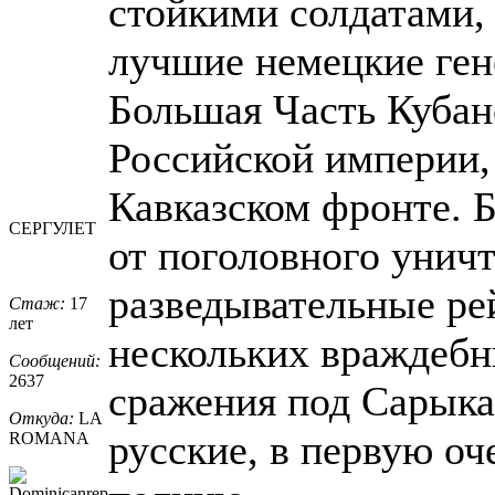
стойкими солдатами,
лучшие немецкие ген
Большая Часть Кубанс
Российской империи,
Кавказском фронте. Б
СЕРГУЛЕТ
от поголовного унич
разведывательные ре
Стаж:
17
лет
нескольких враждебн
Сообщений:
2637
сражения под Сарык
Откуда:
LA
русские, в первую оч
ROMANA