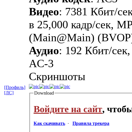
Видео
: 7381 Кбит/сек
в 25,000 кадр/сек, M
(Main@Main) (BVOP
Аудио
: 192 Кбит/сек,
AC-3
Скриншоты
[Профиль]
[ЛС]
Download
Войдите на сайт
, чтоб
Как скачивать
·
Правила трекера