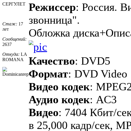
Режиссер
: Россия. В
СЕРГУЛЕТ
звонница".
Стаж:
17
лет
Обложка диска+Опис
Сообщений:
2637
Откуда:
LA
Качество
: DVD5
ROMANA
Формат
: DVD Video
Видео кодек
: MPEG
Аудио кодек
: AC3
Видео
: 7404 Кбит/сек
в 25,000 кадр/сек, M