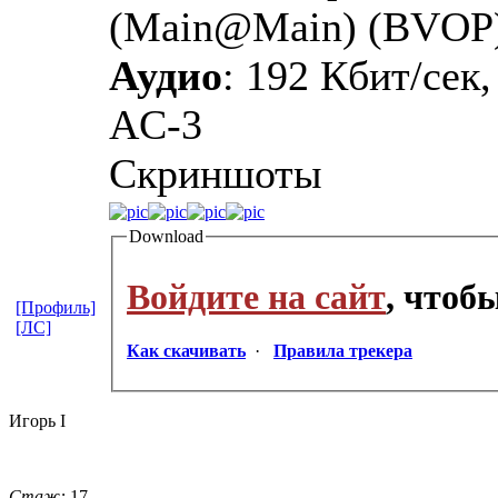
(Main@Main) (BVOP
Аудио
: 192 Кбит/сек,
AC-3
Скриншоты
Download
Войдите на сайт
, чтоб
[Профиль]
[ЛС]
Как скачивать
·
Правила трекера
Игорь I
Стаж:
17