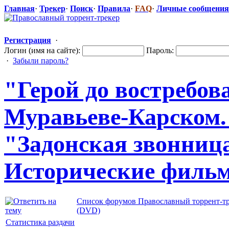
Главная
·
Трекер
·
Поиск
·
Правила
·
FAQ
·
Личные сообщения
Регистрация
·
Логин (имя на сайте):
Пароль:
·
Забыли пароль?
"Герой до востребов
Муравьеве-Ка
​рском
"Задонск
​ая звонница
Исторические
​ филь
Список форумов Православный торрент-т
(DVD)
Статистика раздачи