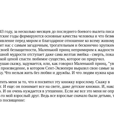
 году, за несколько месяцев до последнего боевого вылета писа
тские годы формируются основные качества человека и что безм
удивление перед миром и благодарное отношение ко всему живому
омит нас с самым загадочным, трогательным и бесконечно хрупки
своей беззащитности, Маленький принц непримирим к жадности
ной мудрости отступает даже сама желтая змейка - смерть, пока
акой ценой спасти любимое существо, которое он приручил.
ушая сказку, задумается, или, как говорил Маленький принц, "у
е произведение, в котором Сент-Экзюпери выразил свои самые з
ку. Что нельзя жить без любви и дружбы. И что людям нужна кра
тить меня за то, что я посвятил эту книжку взрослому. Скажу в
 И еще: он понимает все на свете, даже детские книжки. И, нак
. И он очень нуждается в утешении. Если же все это меня не оп
то мой взрослый друг. Ведь все взрослые сначало были детьми, 
яю посвящение: