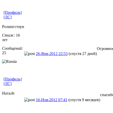
[Профиль]
[ЛС]
Ролингстоун
Стаж:
16
лет
Сообщений:
Огромное
25
26-Янв-2012 22:53
(спустя 27 дней)
[Профиль]
[ЛС]
Наталb
спасиб
16-Ноя-2012 07:41
(спустя 9 месяцев)