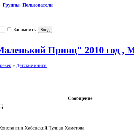
·
Группы
·
Пользователи
Запомнить
"Маленьк
​ий Принц" 2010 год , 
рекер
»
Детские книги
Сообщение
ц
Константин Хабенский,Чулпан Хаматова