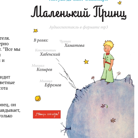
теля.
ерно
. "Все мы
м
 и
видит
аветные
сота
онец, он
равдывает,
только