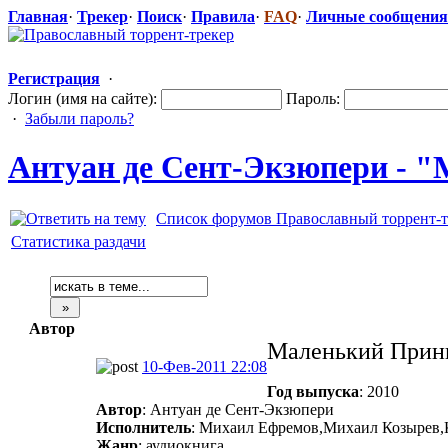
Главная
·
Трекер
·
Поиск
·
Правила
·
FAQ
·
Личные сообщения
Регистрация
·
Логин (имя на сайте):
Пароль:
·
Забыли пароль?
Антуан де Сент-Экзюпер
​и - 
Список форумов Православный торрент-т
Статистика раздачи
Автор
Маленький Прин
10-Фев-2011 22:08
Год выпуска
: 2010
Автор
: Антуан де Сент-Экзюпери
Исполнитель
: Михаил Ефремов,Михаил Козырев,
Жанр
: аудиокнига