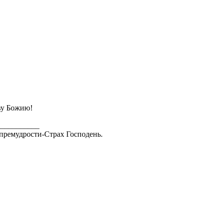
ву Божию!
___________
премудрости-Страх Господень.