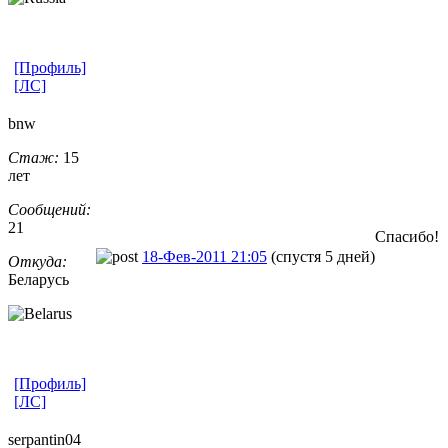
[Профиль]
[ЛС]
bnw
Стаж:
15
лет
Сообщений:
21
Спасибо!
18-Фев-2011 21:05
(спустя 5 дней)
Откуда:
Беларусь
[Профиль]
[ЛС]
serpantin04