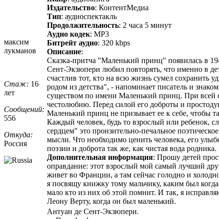
Издательство
: КонтентМедиа
Тип
: аудиоспектакль
Продолжительность
: 2 часа 5 минут
Аудио кодек
: MP3
максим
Битрейт аудио
: 320 kbps
лукманов
Описание
:
Сказка-притча "Маленький принц" появилась в 1943
Сент-Экзюпери любил повторять, что именно в де
счастлив тот, кто на всю жизнь сумел сохранить 
Стаж:
16
родом из детства", - напоминает писатель и знак
лет
существом по имени Маленький принц. При всей 
честолюбию. Перед силой его доброты и простодуш
Сообщений:
Маленький принц не призывает ее к себе, чтобы т
556
Каждый человек, будь то взрослый или ребенок, сл
сердцем" это пронзительно-печальное поэтическо
Откуда:
мысли. Что необходимо ценить человека, его улыб
Россия
поэзии и доброта так же, как чистая вода родника.
Дополнительная информация
: Прошу детей прос
оправдание: этот взрослый мой самый лучший друг.
живет во Франции, а там сейчас голодно и холодно
я посвящу книжку тому мальчику, каким был когда-
мало кто из них об этой помнит. И так, я исправл
Леону Верту, когда он был маленький.
Антуан де Сент-Экзюпери.