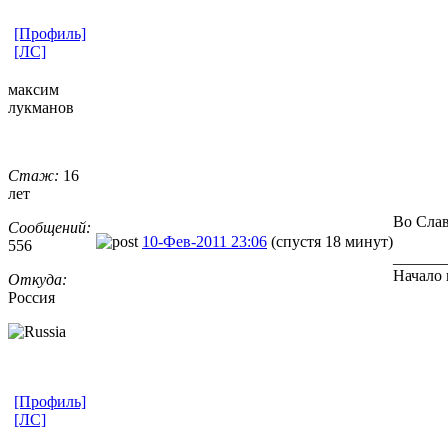
[Профиль]
[ЛС]
максим
лукманов
Стаж:
16
лет
Во Сла
Сообщений:
10-Фев-2011 23:06
(спустя 18 минут)
556
______
Начало 
Откуда:
Россия
[Профиль]
[ЛС]