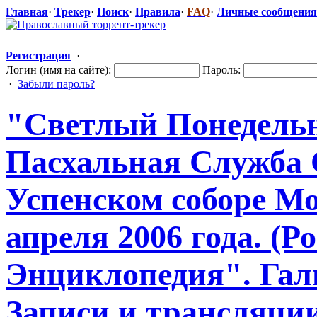
Главная
·
Трекер
·
Поиск
·
Правила
·
FAQ
·
Личные сообщения
Регистрация
·
Логин (имя на сайте):
Пароль:
·
Забыли пароль?
"Светлый
​ Понедел
Пасхальная Служба 
Успенском соборе М
апреля 2006 года. (Р
Энциклопедия
​". Га
Записи и трансляци