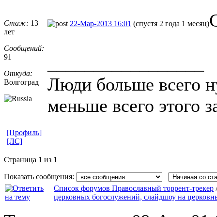
Стаж:
13
22-Мар-2013 16:01
(спустя 2 года 1 месяц)
лет
Сообщений:
91
_________________
Откуда:
Люди больше всего н
Волгоград
меньше всего этого з
[Профиль]
[ЛС]
Страница
1
из
1
Показать сообщения:
Список форумов Православный торрент-трекер
церковных богослужений, слайдшоу на церковн