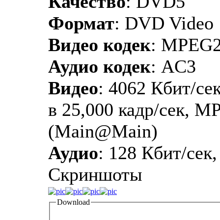
Качество
: DVD5
Формат
: DVD Video
Видео кодек
: MPEG
Аудио кодек
: AC3
Видео
: 4062 Кбит/сек
в 25,000 кадр/сек, M
(Main@Main)
Аудио
: 128 Кбит/сек,
Скриншоты
Download