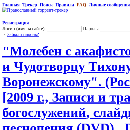
Главная
·
Трекер
·
Поиск
·
Правила
·
FAQ
·
Личные сообщения
Регистрация
·
Логин (имя на сайте):
Пароль:
·
Забыли пароль?
"Молебен
​ с акафис
и Чудотворцу Тихону
Воронежскому
​". (Р
[2009 г., Записи и 
богослужений
​, сла
песнопения (DVD).,