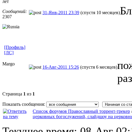
лет
Бл
Сообщений:
31-Янв-2011 23:39
(спустя 10 месяцев)
2307
[Профиль]
[ЛС]
по
Margo
16-Авг-2011 15:26
(спустя 6 месяцев)
ра
Страница
1
из
1
Показать сообщения:
Список форумов Православный торрент-трекер
церковных богослужений, слайдшоу на церковн
Текущее время:
08-Авг 02: