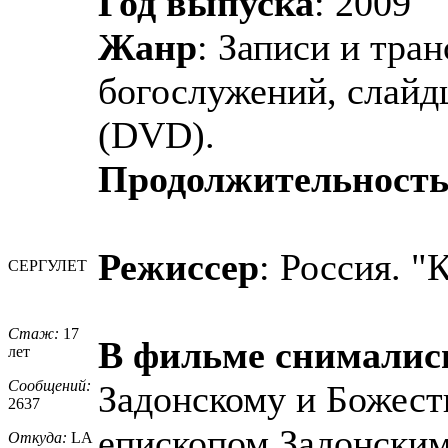
Год выпуска
: 2009
Жанр
: Записи и тра
богослужений, слайд
(DVD).
Продолжительност
Режиссер
: Россия. "
СЕРГУЛЕТ
Стаж:
17
В фильме снималис
лет
Сообщений:
Задонскому и Божест
2637
епископом Задонски
Откуда:
LA