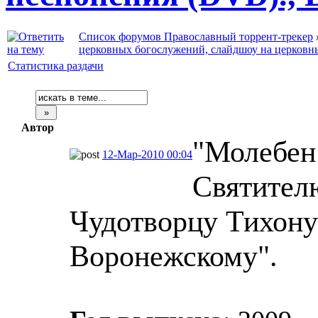
Список форумов Православный торрент-трекер
церковных богослужений, слайдшоу на церковн
Статистика раздачи
Автор
"Молебен
12-Мар-2010 00:04
Святител
Чудотворцу Тихону
Воронежскому".