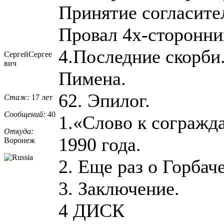
Принятие согласите
Провал 4х-сторонни
4.Последние скорби.
СергейСергее
вич
Пимена.
62. Эпилог.
Стаж:
17 лет
Сообщений:
40
1.«Слово к согражда
Откуда:
1990 года.
Воронеж
2. Еще раз о Горбач
3. Заключение.
4 ДИСК