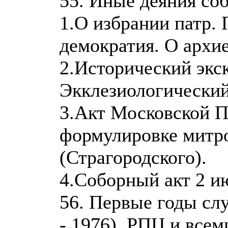
55. Иные деяния соб
1.О избрании патр.
демократия. О архи
2.Исторический экск
Экклезиологический
3.Акт Московской Па
формулировке митр
(Страгородского).
4.Соборный акт 2 и
56. Первые годы сл
- 1976). РПЦ и все