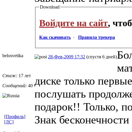
Download
Войдите на сайт
, что
Как скачивать
·
Правила трекера
Бо
belosvetika
28-Фев-2009 17:32
(спустя 6 дней)
ма
Стаж:
17 лет
диске только первые
Сообщений:
40
послушать продолже
подарок!! Только, п
Знак бесконечности 
[Профиль]
[ЛС]