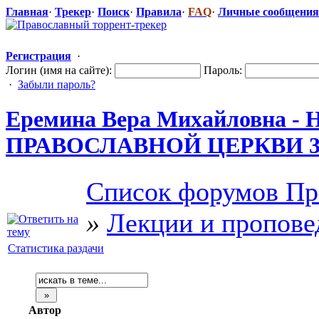
Главная
·
Трекер
·
Поиск
·
Правила
·
FAQ
·
Личные сообщения
Регистрация
·
Логин (имя на сайте):
Пароль:
·
Забыли пароль?
Еремина Вера Михайловн
ПРАВОСЛАВНОЙ
​ ЦЕРКВИ 3 
Список форумов Пр
»
Лекции и пропове
Статистика раздачи
Автор