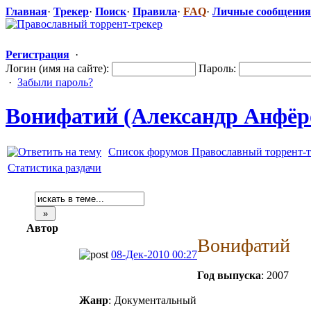
Главная
·
Трекер
·
Поиск
·
Правила
·
FAQ
·
Личные сообщения
Регистрация
·
Логин (имя на сайте):
Пароль:
·
Забыли пароль?
Вонифатий (Александр Анфёро
Список форумов Православный торрент-т
Статистика раздачи
Автор
Вонифатий
08-Дек-2010 00:27
Год выпуска
: 2007
Жанр
: Документальный