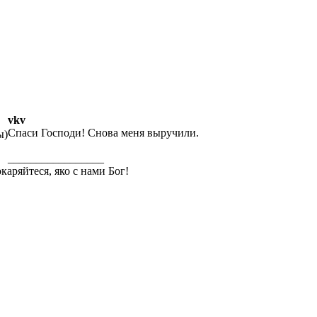
vkv
Спаси Господи! Снова меня выручили.
ы)
_________________
каряйтеся, яко с нами Бог!