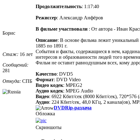
Продолжительность
: 1:17:40
Режиссер
: Александр Анфёров
В фильме участвовали
: От автора - Иван Кр
Борис
Описание
: В основе фильма лежит уникальный
1885 по 1891 г.
События и факты, содержащиеся в нем, кардина
Стаж:
16 лет
интересов и образованности людей того времен
Фильм не оставит равнодушным всех, кому дорог
Сообщений:
281
Качество
: DVD5
Формат
: DVD Video
Откуда:
СПБ
Видео кодек
: MPEG2
Аудио кодек
: MPEG Audio
Видео
: 6922 Кбит/сек (8000 Кбит/сек), 720*576 
Аудио
: 224 Кбит/сек, 48,0 КГц, 2 канала(ов), MP
DVDRip-раздача
Обложка
Скриншоты