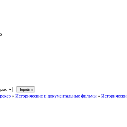
о
рекер
»
Исторические и документальные фильмы
»
Исторически