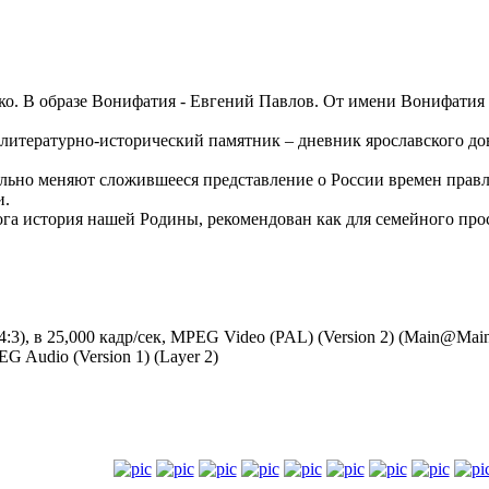
аско. В образе Вонифатия - Евгений Павлов. От имени Вонифатия
 литературно-исторический памятник – дневник ярославского д
льно меняют сложившееся представление о России времен правле
и.
а история нашей Родины, рекомендован как для семейного просм
(4:3), в 25,000 кадр/сек, MPEG Video (PAL) (Version 2) (Main@Ma
EG Audio (Version 1) (Layer 2)