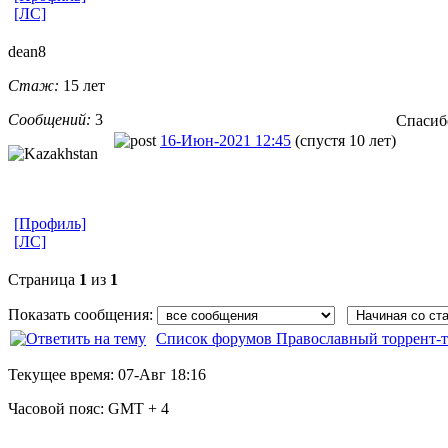
[ЛС]
dean8
Стаж:
15 лет
Сообщений:
3
Спасиб
16-Июн-2021 12:45
(спустя 10 лет)
[Профиль]
[ЛС]
Страница
1
из
1
Показать сообщения:
Список форумов Православный торрент-т
Текущее время:
07-Авг 18:16
Часовой пояс:
GMT + 4