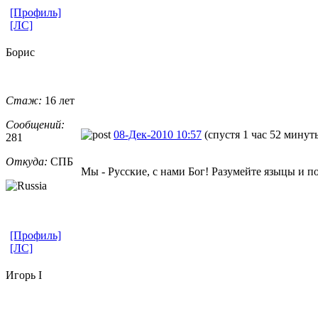
[Профиль]
[ЛС]
Борис
Стаж:
16 лет
Сообщений:
08-Дек-2010 10:57
(спустя 1 час 52 минут
281
Откуда:
СПБ
Мы - Русские, с нами Бог! Разумейте языцы и по
[Профиль]
[ЛС]
Игорь I