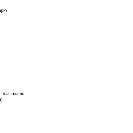
арю
Благодарю
я)