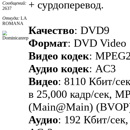
+ сурдоперевод.
Сообщений:
2637
Откуда:
LA
ROMANA
Качество
: DVD9
Формат
: DVD Video
Видео кодек
: MPEG
Аудио кодек
: AC3
Видео
: 8110 Кбит/сек
в 25,000 кадр/сек, M
(Main@Main) (BVOP
Аудио
: 192 Кбит/сек,