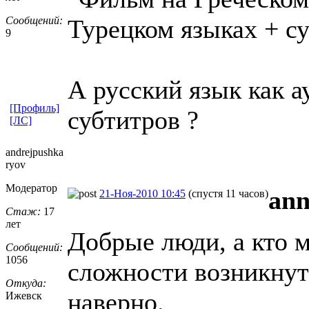
Сообщений:
Турецком языках + су
9
А русский язык как а
[Профиль]
субтитров ?
[ЛС]
andrejpushka
ryov
Модератор
an
21-Ноя-2010 10:45
(спустя 11 часов)
Стаж:
17
лет
Добрые люди, а кто м
Сообщений:
1056
сложности возникнут
Откуда:
наверно.
Ижевск