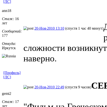
[ЛС]
ann18
Стаж:
16
лет
20-Ноя-2010 13:10
(спустя 1 час 40 минут)
Сообщений:
177
Откуда:
сложности возникнут
Иркутск
наверно.
[Профиль]
[ЛС]
СЕ
20-Ноя-2010 22:49
(спустя 9 часов)
gemi2
Стаж:
17
"Фильм на Греческом
лет