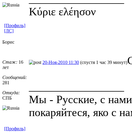
Κύριε ελέησον
[Профиль]
[ЛС]
Борис
Стаж:
16
20-Ноя-2010 11:30
(спустя 1 час 39 минут)
лет
Сообщений:
281
_________________
Откуда:
Мы - Русские, с нами
СПБ
покаряйтеся, яко с н
[Профиль]