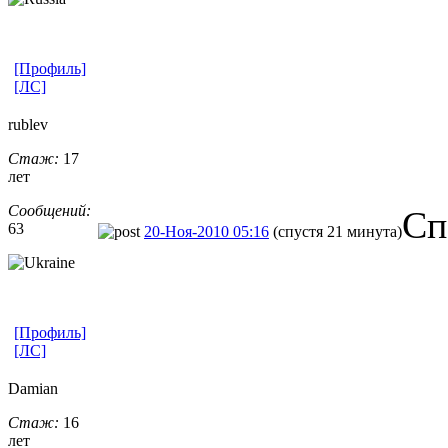
[Профиль]
[ЛС]
rublev
Стаж:
17
лет
Сообщений:
Сп
63
20-Ноя-2010 05:16
(спустя 21 минута)
[Профиль]
[ЛС]
Damian
Стаж:
16
лет