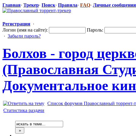
Главная
·
Трекер
·
Поиск
·
Правила
·
FAQ
·
Личные сообщения
Регистрация
·
Логин (имя на сайте):
Пароль:
·
Забыли пароль?
Болхов - город церк
(Православная
​ Студ
Документальн
​ое ки
Список форумов Православный торрент-т
Статистика раздачи