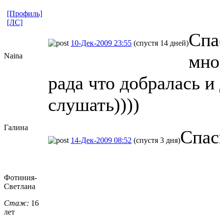
[Профиль]
[ЛС]
Спа
10-Дек-2009 23:55
(спустя 14 дней)
мно
Naina
рада что добралась и 
слушать))))
Галина
Спас
14-Дек-2009 08:52
(спустя 3 дня)
Фотиния-
Свет
​лана
Стаж:
16
лет