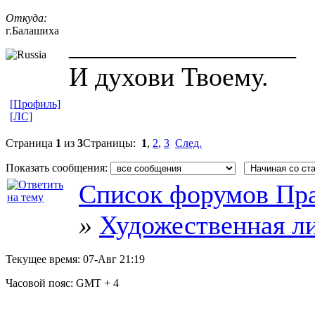
Откуда:
г.Балашиха
_________________
И духови Твоему.
[Профиль]
[ЛС]
Страница
1
из
3
Страницы:
1
,
2
,
3
След.
Показать сообщения:
Список форумов Пра
»
Художественная л
Текущее время:
07-Авг 21:19
Часовой пояс:
GMT + 4