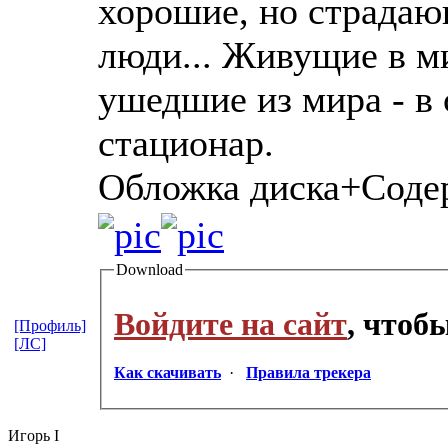
хорошие, но страда
люди... Живущие в ми
ушедшие из мира - в
стационар.
Обложка диска+Соде
Download
Войдите на сайт
, чтоб
[Профиль]
[ЛС]
Как скачивать
·
Правила трекера
Игорь I