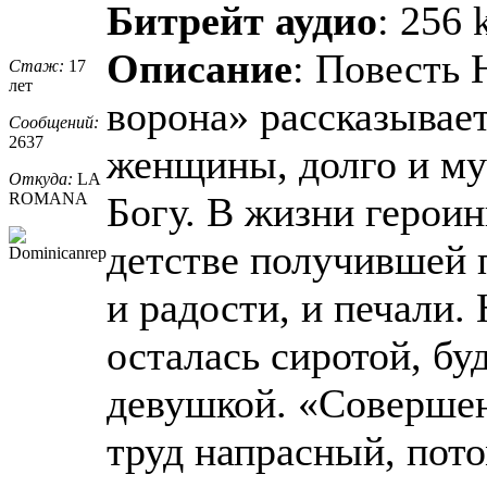
Битрейт аудио
: 256 
Описание
: Повесть
Стаж:
17
лет
ворона» рассказывает
Сообщений:
2637
женщины, долго и му
Откуда:
LA
ROMANA
Богу. В жизни герои
детстве получившей 
и радости, и печали.
осталась сиротой, б
девушкой. «Совершен
труд напрасный, пото