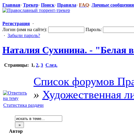
Главная
·
Трекер
·
Поиск
·
Правила
·
FAQ
·
Личные сообщения
Регистрация
·
Логин (имя на сайте):
Пароль:
·
Забыли пароль?
Наталия Сухинина. - "Белая в
Страницы:
1
,
2
,
3
След.
Список форумов Пра
»
Художественная л
Статистика раздачи
Автор