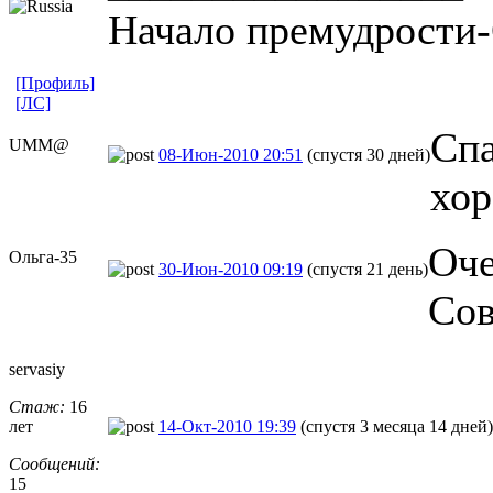
Начало премудрости-
[Профиль]
[ЛС]
Спа
UMM@
08-Июн-2010 20:51
(спустя 30 дней)
хор
Оче
Ольга-35
30-Июн-2010 09:19
(спустя 21 день)
Сов
servasiy
Стаж:
16
лет
14-Окт-2010 19:39
(спустя 3 месяца 14 дней)
Сообщений:
15