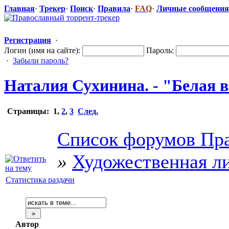
Главная
·
Трекер
·
Поиск
·
Правила
·
FAQ
·
Личные сообщения
Регистрация
·
Логин (имя на сайте):
Пароль:
·
Забыли пароль?
Наталия Сухинина. - "Белая в
Страницы:
1
,
2
,
3
След.
Список форумов Пра
»
Художественная л
Статистика раздачи
Автор