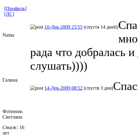
[Профиль]
[ЛС]
Спа
10-Дек-2009 23:55
(спустя 14 дней)
мно
Naina
рада что добралась и 
слушать))))
Галина
Спас
14-Дек-2009 08:52
(спустя 3 дня)
Фотиния-
Свет
​лана
Стаж:
16
лет