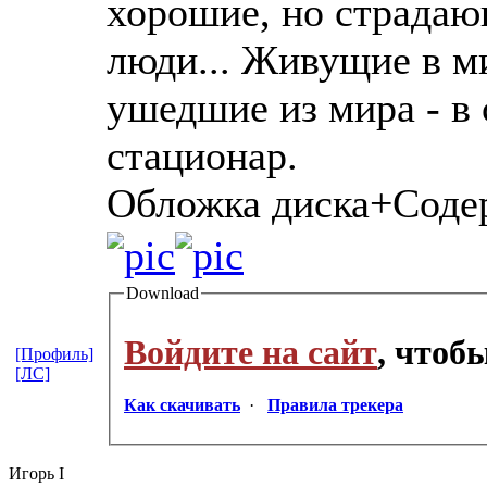
хорошие, но страда
люди... Живущие в ми
ушедшие из мира - в
стационар.
Обложка диска+Соде
Download
Войдите на сайт
, чтоб
[Профиль]
[ЛС]
Как скачивать
·
Правила трекера
Игорь I