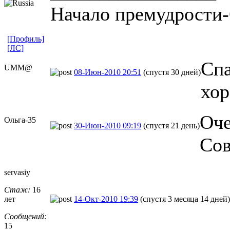
Начало премудрости-
[Профиль]
[ЛС]
Спа
UMM@
08-Июн-2010 20:51
(спустя 30 дней)
хор
Оче
Ольга-35
30-Июн-2010 09:19
(спустя 21 день)
Сов
servasiy
Стаж:
16
лет
14-Окт-2010 19:39
(спустя 3 месяца 14 дней)
Сообщений:
15