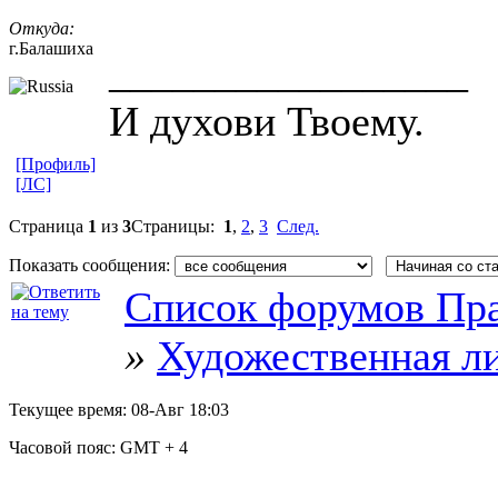
Откуда:
г.Балашиха
_________________
И духови Твоему.
[Профиль]
[ЛС]
Страница
1
из
3
Страницы:
1
,
2
,
3
След.
Показать сообщения:
Список форумов Пра
»
Художественная л
Текущее время:
08-Авг 18:03
Часовой пояс:
GMT + 4