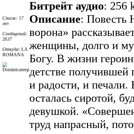
Битрейт аудио
: 256 
Описание
: Повесть
Стаж:
17
лет
ворона» рассказывает
Сообщений:
2637
женщины, долго и му
Откуда:
LA
ROMANA
Богу. В жизни герои
детстве получившей 
и радости, и печали.
осталась сиротой, б
девушкой. «Совершен
труд напрасный, пото