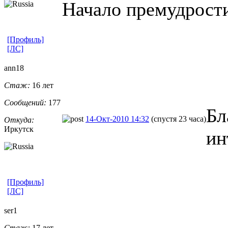
Начало премудрости
[Профиль]
[ЛС]
ann18
Стаж:
16 лет
Сообщений:
177
Бл
14-Окт-2010 14:32
(спустя 23 часа)
Откуда:
Иркутск
ин
[Профиль]
[ЛС]
ser1
Стаж:
17 лет