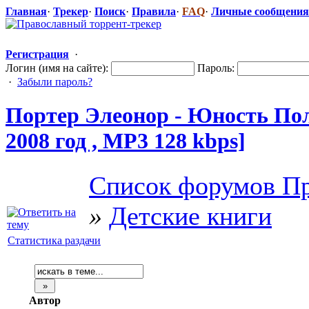
Главная
·
Трекер
·
Поиск
·
Правила
·
FAQ
·
Личные сообщения
Регистрация
·
Логин (имя на сайте):
Пароль:
·
Забыли пароль?
Портер Элеонор - Юность По
2008 год , MP3 128 kbps]
Список форумов Пр
»
Детские книги
Статистика раздачи
Автор