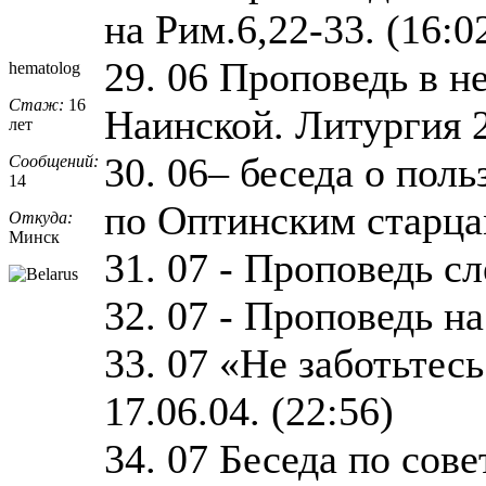
на Рим.6,22-33. (16:0
29. 06 Проповедь в 
hematolog
Стаж:
16
Наинской. Литургия 21
лет
30. 06– беседа о пол
Сообщений:
14
по Оптинским старца
Откуда:
Минск
31. 07 - Проповедь сл
32. 07 - Проповедь н
33. 07 «Не заботьтесь
17.06.04. (22:56)
34. 07 Беседа по сов