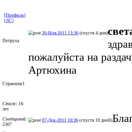
[Профиль]
[ЛС]
свет
26-Ноя-2011 13:36
(спустя 4 дня)
здра
Петруха
пожалуйста на разда
Артюхина
Странник1
Стаж:
16
лет
Бла
Сообщений:
07-Дек-2011 10:36
(спустя 10 дней)
2307