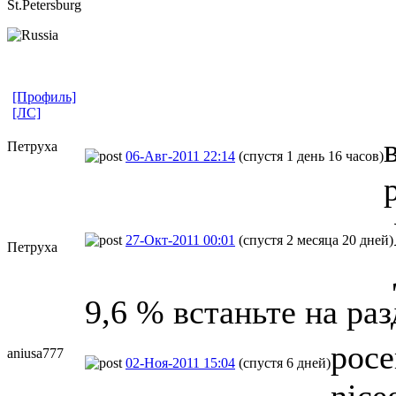
St.Petersbur
​g
[Профиль]
[ЛС]
Петруха
06-Авг-2011 22:14
(спустя 1 день 16 часов)
27-Окт-2011 00:01
(спустя 2 месяца 20 дней)
Петруха
9,6 % встаньте на раз
poce
aniusa777
02-Ноя-2011 15:04
(спустя 6 дней)
nice