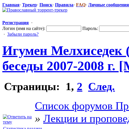
Главная
·
Трекер
·
Поиск
·
Правила
·
FAQ
·
Личные сообщения
Регистрация
·
Логин (имя на сайте):
Пароль:
·
Забыли пароль?
Игумен Мелхиседек 
беседы 2007-2008 г. [
Страницы:
1
,
2
След.
Список форумов Пр
»
Лекции и пропове
Статистика раздачи