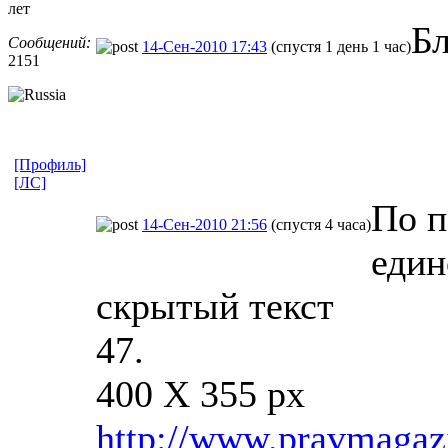
лет
Б
Сообщений:
14-Сен-2010 17:43
(спустя 1 день 1 час)
2151
[Профиль]
[ЛС]
По п
14-Сен-2010 21:56
(спустя 4 часа)
един
скрытый текст
47.
400 X 355 px
http://www.pravmagazi